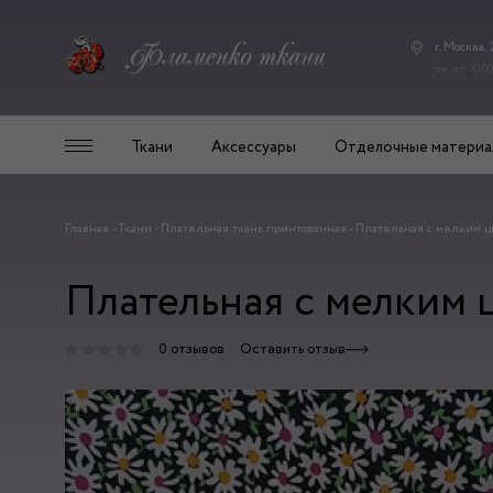
г. Москва,
пн-пт: 10.00
Ткани
Аксессуары
Отделочные материа
Главная
-
Ткани
-
Плательная ткань принтованная
-
Плательная с мелким ц
Плательная с мелким 
0 отзывов
Оставить отзыв