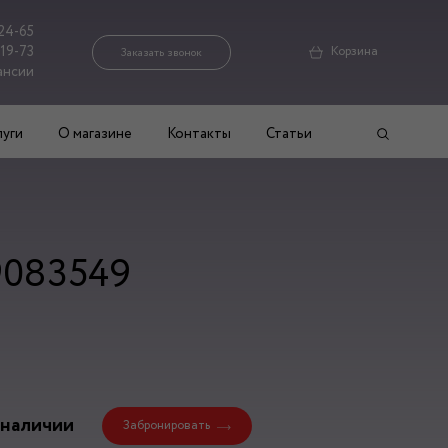
24-65
-19-73
Корзина
Заказать звонок
ансии
луги
О магазине
Контакты
Статьи
9083549
 наличии
Забронировать