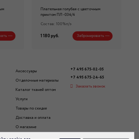
ным
Плательная голубая с цветочным
принтом ПЛ -034/4
Состав: 100%п/э
1 180 руб.
вать
Забронировать
+7 495 675-02-05
Аксессуары
+7 495 675-24-65
Отделочные материалы
Заказать звонок
Каталог тканей оптом
Услуги
Товары по скидке
Доставка и оплата
О магазине