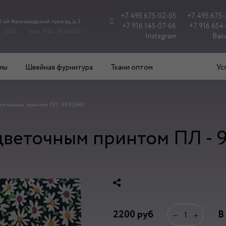
+7 495 675-02-05
+7 495 675-
 2-ой Автозаводский проезд, д. 2
+7 916 145-07-66
+7 916 654
 - 20.00
сб/вс: 10.00 - 19.00/18.00
Instagram
Вак
лы
Швейная фурнитура
Ткани оптом
Ус
веточным принтом ПЛ - 9083549
цветочным принтом ПЛ - 
2200
руб
В
−
+