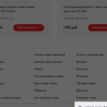
ная голубая с цветочным
Плательная бежевая с цветоч
 ПЛ -034/6
принтом ПЛ-034
 100% п/э
Состав: 100% п/э
б.
1 180 руб.
Забронировать
Заброниро
а
Хлопок принтованный
Искусственный мех
дин
Хлопок однотонный
Вельвет
рен
Парча
Вискоза
Эксклюзивные ткани
Штапель
ард
Курточная ткань
Прочие ткани
Пайетка
Джинса
ственная кожа
Костюмные ткани
Клеевая ткань
денциальности
Карта сайта
Instagram