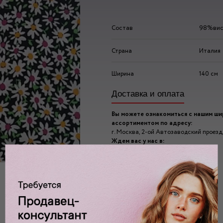
Состав
98%вис
Страна
Италия
Ширина
140 см
Доставка и оплата
Вы можете ознакомиться с нашим ш
ассортиментом по адресу:
г. Москва, 2-ой Автозаводский проезд, 
Ждем вас у нас в:
пн-пт: 10.00 - 20.00
сб/вс: 10.00 - 19.00/18.00