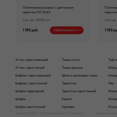
Плательная розовая с цветочным
Платель
принтом ПЛ-034/1
принтом
Состав: 100% п/э
Состав:
1 180 руб.
1 180 ру
Забронировать
Атлас принтованный
Ткань сетка
Тафт
Атлас однотонный
Ткань органза
Габар
Бифлекс принтованный
Шелк и шелковые ткани
Неоп
Бифлекс однотонный
Трикотаж
Лён
Шифон переходной
Трикотаж однотонный
Жакк
Шифон
Бархат
Гипюр
Шифон однотонный
Кружево
Искус
Copyright © 2007 - 2026 flamencotkani.ru - Фламенко
Политика конфи