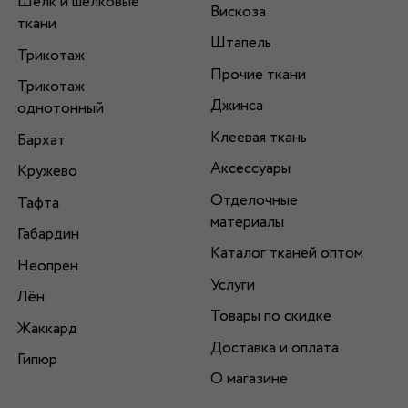
Шелк и шелковые
Вискоза
ткани
Штапель
Трикотаж
Прочие ткани
Трикотаж
Джинса
однотонный
Клеевая ткань
Бархат
Аксессуары
Кружево
Отделочные
Тафта
материалы
Габардин
Каталог тканей оптом
Неопрен
Услуги
Лён
Товары по скидке
Жаккард
Доставка и оплата
Гипюр
О магазине