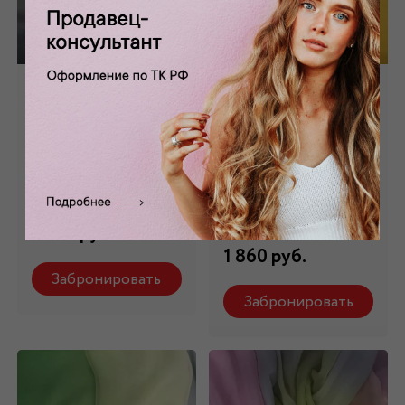
Шифон розово-
Шифон желто-
серый переходной
зеленый
натуральный
переходной
Ш-163/4
натуральный
Ш-163/5
Состав: 100% шелк
Состав: 100% шелк
1 860 руб.
1 860 руб.
Забронировать
Забронировать