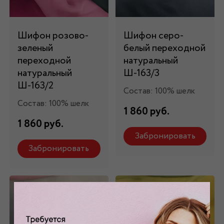
Шифон розово-
Шифон серо-
зеленый
белый переходной
переходной
натуральный
натуральный
Ш-163/3
Ш-163/2
Состав: 100% шелк
Состав: 100% шелк
1 860 руб.
1 860 руб.
Забронировать
Забронировать