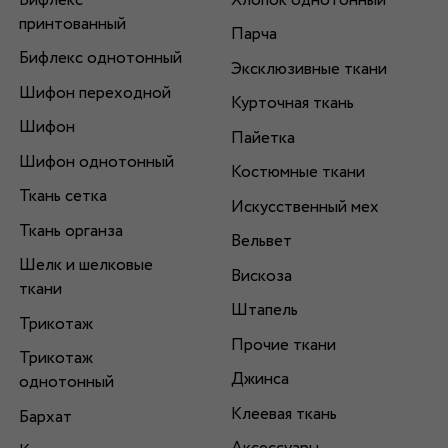
Бифлекс
Хлопок однотонный
принтованный
Парча
Бифлекс однотонный
Эксклюзивные ткани
Шифон переходной
Курточная ткань
Шифон
Пайетка
Шифон однотонный
Костюмные ткани
Ткань сетка
Искусственный мех
Ткань органза
Вельвет
Шелк и шелковые
Вискоза
ткани
Штапель
Трикотаж
Прочие ткани
Трикотаж
Джинса
однотонный
Клеевая ткань
Бархат