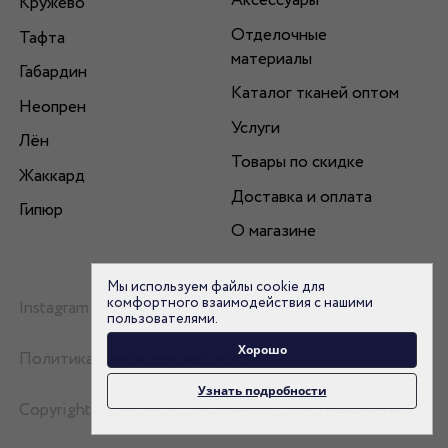
Аксессуары
Кружево
Отделочные
Тафта
материалы
Габардин
Каталог тканей оптом
Неопрен
Услуги
Лён
Товары по скидке
Жаккард
Доставка и оплата
Гипюр
О магазине
Мы используем файлы cookie для
комфортного взаимодействия с нашими
Instagram
пользователями.
Хорошо
Политика конфиденциальности
Узнать подробности
Copyright © 2007 - 2026 flamencotkani.ru - Фламенко