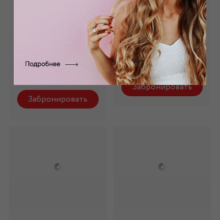
Бифлекс матовый
Бифлекс матовый
телесный БФ
белый БФ -002/1
-002/06
Состав: 95% п/э, 5%
эл.
Состав: 95% п/э, 5%
эл.
1 880 руб.
1 880 руб.
Забронировать
Забронировать