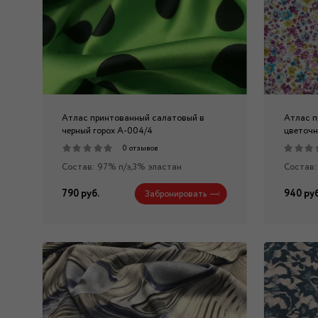
Атлас принтованный салатовый в
Атлас п
черный горох А-004/4
цветочн
0 отзывов
Состав: 97% п/э,3% эластан
Состав:
790 руб.
940 руб
Забронировать