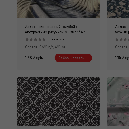
Атлас принтованный голубой с
Атлас п
абстрактным рисунком А - 9072642
черным 
0 отзывов
Состав: 96% п/э, 4% эл.
Состав:
1 400 руб.
1 150 ру
Забронировать