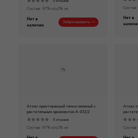
0 отзывов
Состав:
Состав: 97% п/э,3% эл
Нет в
Нет в
Забронировать
наличи
наличии
Атлас принтованный темно-зеленый с
Атлас п
растительным орнаментом А-032/2
растите
0 отзывов
Состав: 97% п/э,3% эл
Состав:
Нет в
Нет в