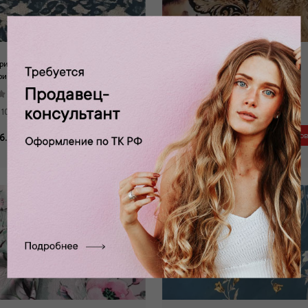
ринтованный бежевый с
Атлас принтованный А-100/2
рисунком А-52090
0 отзывов
0 отзывов
Состав: 100% п/э
 100% п/э
1 150 руб.
Заброниров
б.
Забронировать