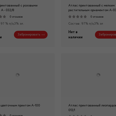
ринтованный с розовыми
Атлас принтованный с мелким
 А - 032/8
растительным орнаментом А-03
0 отзывов
0 отзывов
 97 % п/э,3% эл.
Состав: 97% п/э,3% эл
Нет в
Забронировать
Заброниров
и
наличии
 цветочным принтом А-100
Атлас принтованный леопардов
013/1
0 отзывов