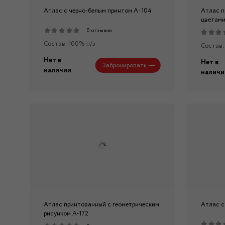
Атлас с черно-белым принтом А- 104
Атлас п
цветами
0 отзывов
Состав: 100% п/э
Состав:
Нет в
Нет в
Забронировать
наличии
наличи
Атлас принтованный с геометрическим
Атлас с
рисунком А-172