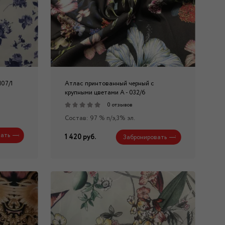
107/1
Атлас принтованный черный с
крупными цветами А - 032/6
0 отзывов
Состав: 97 % п/э,3% эл.
ать
1 420 руб.
Забронировать