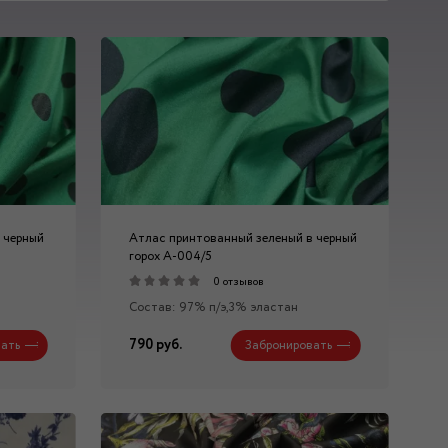
 черный
Атлас принтованный зеленый в черный
горох А-004/5
0 отзывов
Состав: 97% п/э,3% эластан
790 руб.
ать
Забронировать