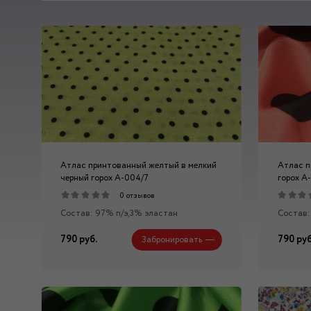
Атлас принтованный желтый в мелкий
Атлас п
черный горох А-004/7
горох А
0 отзывов
Состав: 97% п/э,3% эластан
Состав:
790 руб.
790 руб
Забронировать