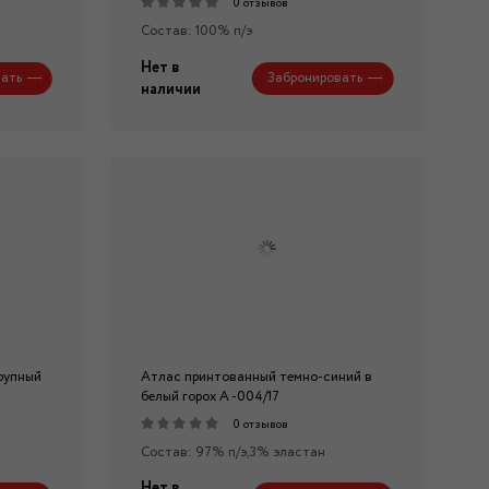
0 отзывов
Состав: 100% п/э
Нет в
ать
Забронировать
наличии
рупный
Атлас принтованный темно-синий в
белый горох А -004/17
0 отзывов
Состав: 97% п/э,3% эластан
Нет в