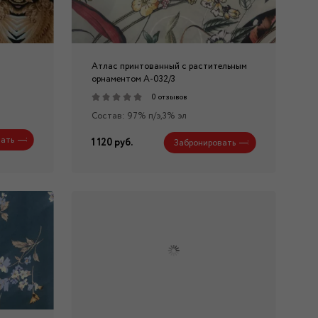
Атлас принтованный с растительным
орнаментом А-032/3
0 отзывов
Состав: 97% п/э,3% эл
ать
1 120 руб.
Забронировать