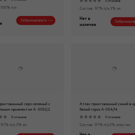
0 отзывов
 100% п/э
Состав: 97% п/э, 3% эл.
Нет в
Забронировать
Заброниров
и
наличии
ринтованный серо-зеленый с
Атлас принтованный синий в к
льным орнаментом А -0032/2
белый горох А-004/14
0 отзывов
0 отзывов
 97% п/э, 3% эл.
Состав: 97% п/э,3% эластан
Нет в