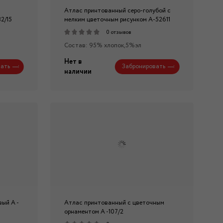
Атлас принтованный серо-голубой с
2/15
мелким цветочным рисунком А-52611
0 отзывов
Состав: 95% хлопок,5%эл
Нет в
ать
Забронировать
наличии
ый А -
Атлас принтованный с цветочным
орнаментом А -107/2