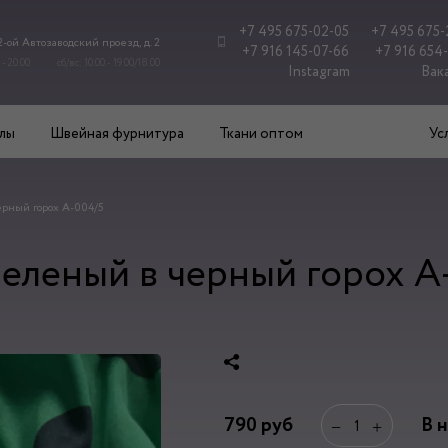
+7 495 675-02-05
+7 495 675-
 2-ой Автозаводский проезд, д. 2
+7 916 145-07-66
+7 916 654
 - 20.00
сб/вс: 10.00 - 19.00/18.00
Instagram
Вак
лы
Швейная фурнитура
Ткани оптом
Ус
рный горох А-004/5
еленый в черный горох А
790
руб
В 
−
+