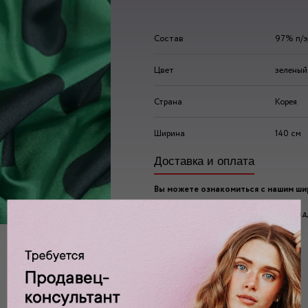
Состав
97% п/э
Цвет
зеленый
Страна
Корея
Ширина
140 см
Доставка и оплата
Вы можете ознакомиться с нашим ш
ассортиментом по адресу:
г. Москва, 2-ой Автозаводский проезд, 
Ждем вас у нас в:
пн-пт: 10.00 - 20.00
сб/вс: 10.00 - 19.00/18.00