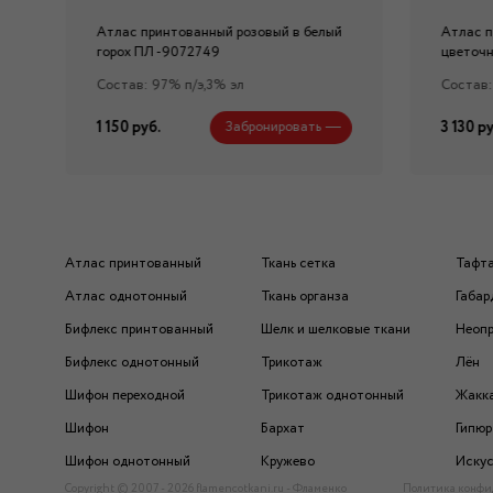
Атлас принтованный розовый в белый
Атлас 
горох ПЛ -9072749
цветоч
Состав: 97% п/э,3% эл
Состав:
1 150 руб.
3 130 ру
Забронировать
Атлас принтованный
Ткань сетка
Тафт
Атлас однотонный
Ткань органза
Габар
Бифлекс принтованный
Шелк и шелковые ткани
Неоп
Бифлекс однотонный
Трикотаж
Лён
Шифон переходной
Трикотаж однотонный
Жакк
Шифон
Бархат
Гипюр
Шифон однотонный
Кружево
Искус
Copyright © 2007 - 2026 flamencotkani.ru - Фламенко
Политика конфи