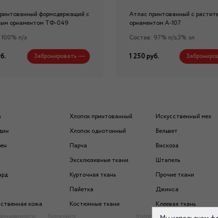
принтованный формодержащий с
Атлас принтованный с растит
ным орнаментом ТФ-049
орнаментом А-107
 100% п/э
Состав: 97% п/э,3% эл
б.
1 250 руб.
Забронировать
Заброниро
а
Хлопок принтованный
Искусственный мех
дин
Хлопок однотонный
Вельвет
рен
Парча
Вискоза
Эксклюзивные ткани
Штапель
ард
Курточная ткань
Прочие ткани
Пайетка
Джинса
ственная кожа
Костюмные ткани
Клеевая ткань
денциальности
Карта сайта
Instagram