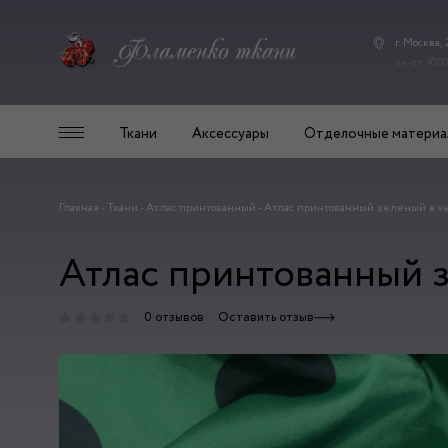
г. Москва,
пн-пт: 10.00
Ткани
Аксессуары
Отделочные материа
Главная
-
Ткани
-
Атлас принтованный
-
Атлас принтованный зеленый в че
Атлас принтованный з
0 отзывов
Оставить отзыв