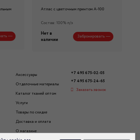
ельным
Атлас с цветочным принтом А-100
Состав: 100% п/э
Нет в
вать
Забронировать
наличии
+7 495 675-02-05
Аксессуары
+7 495 675-24-65
Отделочные материалы
Заказать звонок
Каталог тканей оптом
Услуги
Товары по скидке
Доставка и оплата
О магазине