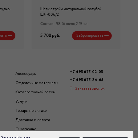
рудно-
Шелк стрейч натуральный голубой
ШЛ-006/2
Состав: 98 % шелк,2 % эл.
5 700 руб.
вать
Забронировать
+7 495 675-02-05
Аксессуары
+7 495 675-24-65
Отделочные материалы
Заказать звонок
Каталог тканей оптом
Услуги
Товары по скидке
Доставка и оплата
О магазине