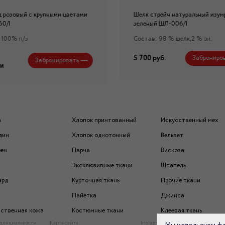
 розовый с крупными цветами
Шелк стрейч натуральный изум
60/1
зеленый ШЛ-006/1
 100% п/э
Состав: 98 % шелк,2 % эл.
5 700 руб.
Заброниро
Забронировать
и
а
Хлопок принтованный
Искусственный мех
дин
Хлопок однотонный
Вельвет
рен
Парча
Вискоза
Эксклюзивные ткани
Штапель
ард
Курточная ткань
Прочие ткани
Пайетка
Джинса
ственная кожа
Костюмные ткани
Клеевая ткань
денциальности
Карта сайта
Instagram