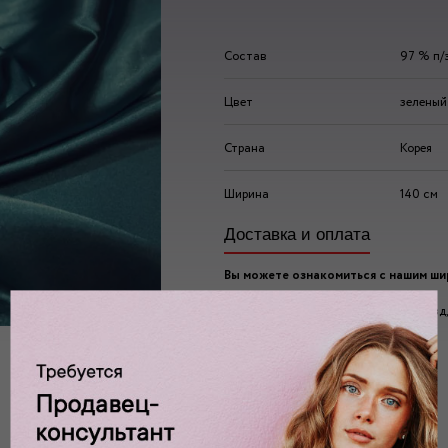
Состав
97 % п/
Цвет
зеленый
Страна
Корея
Ширина
140 см
Доставка и оплата
Вы можете ознакомиться с нашим ш
ассортиментом по адресу:
г. Москва, 2-ой Автозаводский проезд, 
Ждем вас у нас в:
пн-пт: 10.00 - 20.00
сб/вс: 10.00 - 19.00/18.00