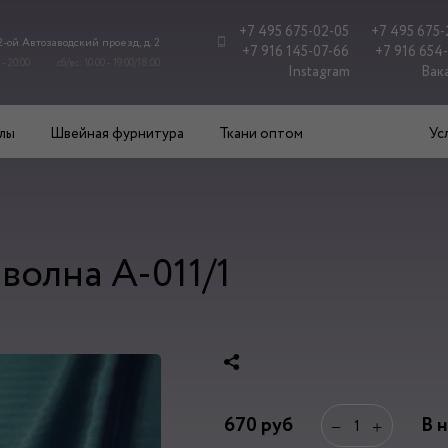
+7 495 675-02-05
+7 495 675-
 2-ой Автозаводский проезд, д. 2
+7 916 145-07-66
+7 916 654
 - 20.00
сб/вс: 10.00 - 19.00/18.00
Instagram
Вак
лы
Швейная фурнитура
Ткани оптом
Ус
волна А-011/1
670
руб
В 
−
+