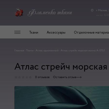
г. Москва,
пн-пт: 10.00
Ткани
Аксессуары
Отделочные материа
Главная
-
Ткани
-
Атлас однотонный
-
Атлас стрейч морская волна А-011/1
Атлас стрейч морская 
0 отзывов
Оставить отзыв