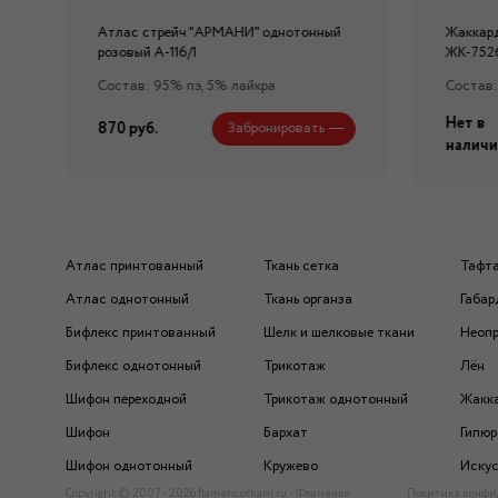
Атлас стрейч "APMAНИ" однотонный
Жаккард
розовый А-116/1
ЖК-752
Состав: 95% пэ, 5% лайкра
Состав:
Нет в
870 руб.
Забронировать
наличи
Атлас принтованный
Ткань сетка
Тафт
Атлас однотонный
Ткань органза
Габар
Бифлекс принтованный
Шелк и шелковые ткани
Неоп
Бифлекс однотонный
Трикотаж
Лён
Шифон переходной
Трикотаж однотонный
Жакк
Шифон
Бархат
Гипюр
Шифон однотонный
Кружево
Искус
Copyright © 2007 - 2026 flamencotkani.ru - Фламенко
Политика конфи