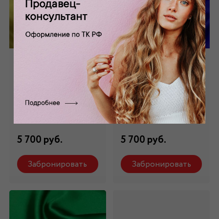
Шелк стрейч
Шелк стрейч
натуральный
натуральный ярко-
желтый ШЛ-006/4
синий ШЛ-006/7
Состав: 98 % шелк,2
Состав: 98 % шелк,2
% эл.
% эл.
5 700 руб.
5 700 руб.
Забронировать
Забронировать