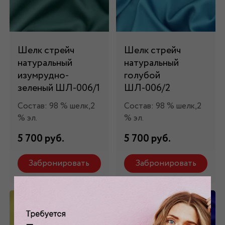
Шелк стрейч
Шелк стрейч
натуральный
натуральный
изумрудно-
голубой
зеленый ШЛ-006/1
ШЛ-006/2
Состав: 98 % шелк,2
Состав: 98 % шелк,2
% эл.
% эл.
5 700 руб.
5 700 руб.
Забронировать
Забронировать