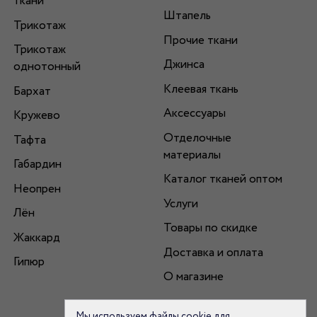
ткани
Штапель
Трикотаж
Прочие ткани
Трикотаж
Джинса
однотонный
Клеевая ткань
Бархат
Аксессуары
Кружево
Отделочные
Тафта
материалы
Габардин
Каталог тканей оптом
Неопрен
Услуги
Лён
Товары по скидке
Жаккард
Доставка и оплата
Гипюр
О магазине
Мы используем файлы cookie для