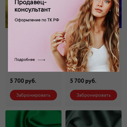
Шелк стрейч
Шелк стрейч
натуральный
натуральный ярко-
желтый ШЛ-006/4
синий ШЛ-006/7
Состав: 98 % шелк,2
Состав: 98 % шелк,2
% эл.
% эл.
5 700 руб.
5 700 руб.
Забронировать
Забронировать