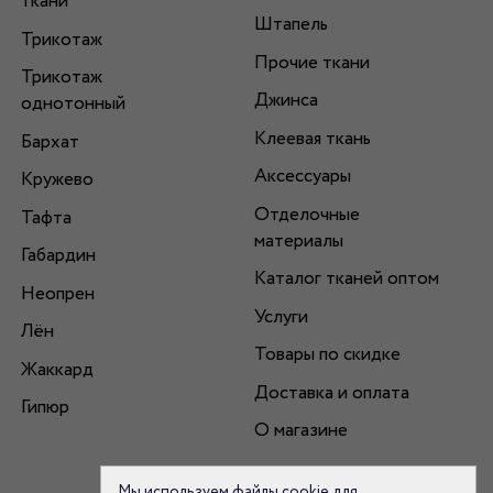
ткани
Штапель
Трикотаж
Прочие ткани
Трикотаж
Джинса
однотонный
Клеевая ткань
Бархат
Аксессуары
Кружево
Отделочные
Тафта
материалы
Габардин
Каталог тканей оптом
Неопрен
Услуги
Лён
Товары по скидке
Жаккард
Доставка и оплата
Гипюр
О магазине
Мы используем файлы cookie для