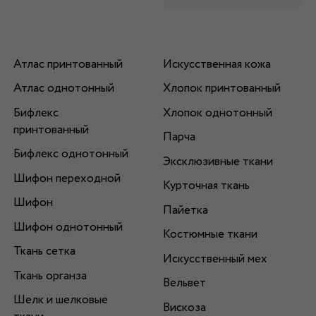
Атлас принтованный
Искусственная кожа
Атлас однотонный
Хлопок принтованный
Бифлекс
Хлопок однотонный
принтованный
Парча
Бифлекс однотонный
Эксклюзивные ткани
Шифон переходной
Курточная ткань
Шифон
Пайетка
Шифон однотонный
Костюмные ткани
Ткань сетка
Искусственный мех
Ткань органза
Вельвет
Шелк и шелковые
Вискоза