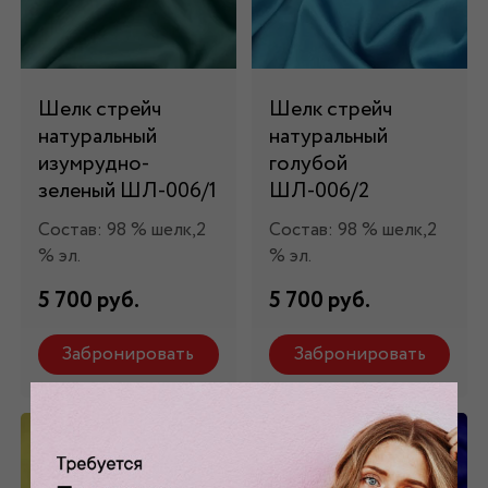
Шелк стрейч
Шелк стрейч
натуральный
натуральный
изумрудно-
голубой
зеленый ШЛ-006/1
ШЛ-006/2
Состав: 98 % шелк,2
Состав: 98 % шелк,2
% эл.
% эл.
5 700 руб.
5 700 руб.
Забронировать
Забронировать