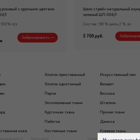
 розовый с крупными цветами
Шелк стрейч натуральный изум
60/1
зеленый ШЛ-006/1
 100% п/э
Состав: 98 % шелк,2 % эл.
5 700 руб.
Заброниро
Забронировать
и
а
Хлопок принтованный
Искусственный мех
дин
Хлопок однотонный
Вельвет
рен
Парча
Вискоза
Эксклюзивные ткани
Штапель
ард
Курточная ткань
Прочие ткани
Пайетка
Джинса
ственная кожа
Костюмные ткани
Клеевая ткань
денциальности
Карта сайта
Instagram