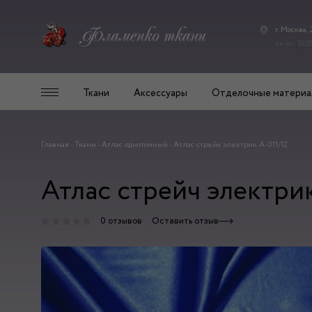
г. Москва,
пн-пт: 10.00
Ткани
Аксессуары
Отделочные материа
Главная
-
Ткани
-
Атлас однотонный
-
Атлас стрейч электрик А-011/12
Атлас стрейч электрик
0 отзывов
Оставить отзыв