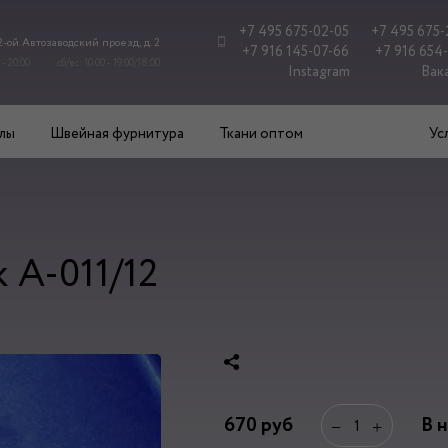
+7 495 675-02-05
+7 495 675-
 2-ой Автозаводский проезд, д. 2
+7 916 145-07-66
+7 916 654
 - 20.00
сб/вс: 10.00 - 19.00/18.00
Instagram
Вак
лы
Швейная фурнитура
Ткани оптом
Ус
 А-011/12
670
руб
В 
−
+