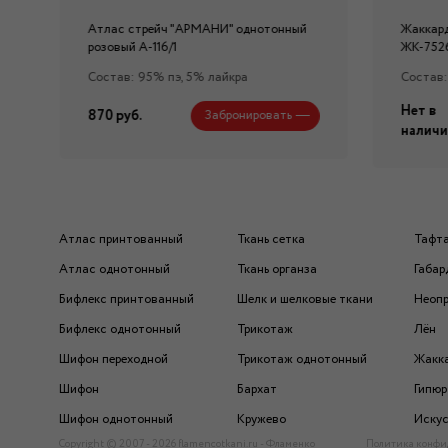
Атлас стрейч "APMAНИ" однотонный
Жаккард
розовый А-116/1
ЖК-752
Состав: 95% пэ, 5% лайкра
Состав:
Нет в
870 руб.
Забронировать
наличи
Атлас принтованный
Ткань сетка
Тафт
Атлас однотонный
Ткань органза
Габар
Бифлекс принтованный
Шелк и шелковые ткани
Неоп
Бифлекс однотонный
Трикотаж
Лён
Шифон переходной
Трикотаж однотонный
Жакк
Шифон
Бархат
Гипюр
Шифон однотонный
Кружево
Искус
Copyright © 2007 - 2026 flamencotkani.ru - Фламенко
Политика конфи