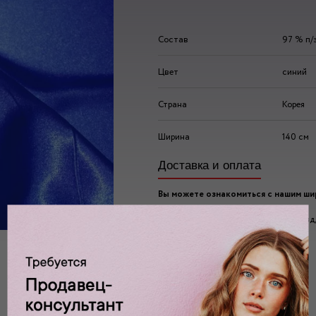
Состав
97 % п/
Цвет
синий
Страна
Корея
Ширина
140 см
Доставка и оплата
Вы можете ознакомиться с нашим ш
ассортиментом по адресу:
г. Москва, 2-ой Автозаводский проезд, 
Ждем вас у нас в:
пн-пт: 10.00 - 20.00
сб/вс: 10.00 - 19.00/18.00