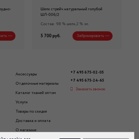
рудно-
Шелк стрейч натуральный голубой
ШЛ-006/2
Состав: 98 % шелк,2 % эл.
5 700 руб.
вать
Забронировать
+7 495 675-02-05
Аксессуары
+7 495 675-24-65
Отделочные материалы
Заказать звонок
Каталог тканей оптом
Услуги
Товары по скидке
Доставка и оплата
О магазине