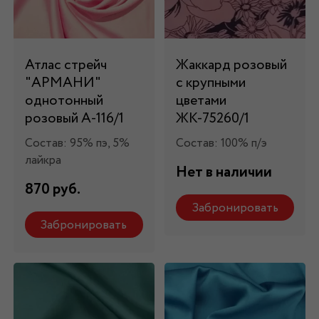
Атлас стрейч
Жаккард розовый
"APMAНИ"
с крупными
однотонный
цветами
розовый А-116/1
ЖК-75260/1
Состав: 95% пэ, 5%
Состав: 100% п/э
лайкра
Нет в наличии
870 руб.
Забронировать
Забронировать