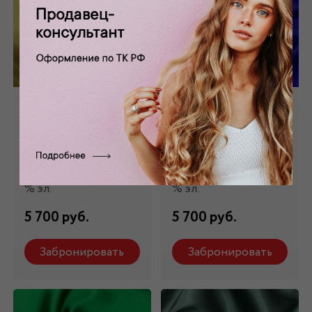
Шелк стрейч
Шелк стрейч
натуральный
натуральный ярко-
желтый ШЛ-006/4
синий ШЛ-006/7
Состав: 98 % шелк,2
Состав: 98 % шелк,2
% эл.
% эл.
5 700 руб.
5 700 руб.
Забронировать
Забронировать