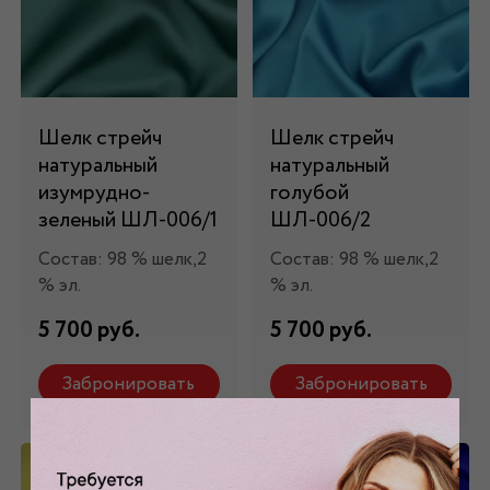
Шелк стрейч
Шелк стрейч
натуральный
натуральный
изумрудно-
голубой
зеленый ШЛ-006/1
ШЛ-006/2
Состав: 98 % шелк,2
Состав: 98 % шелк,2
% эл.
% эл.
5 700 руб.
5 700 руб.
Забронировать
Забронировать