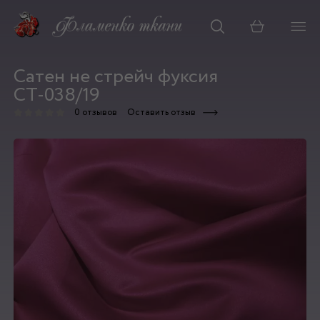
Корзина
Сатен не стрейч фуксия
СТ-038/19
0 отзывов
Оставить отзыв