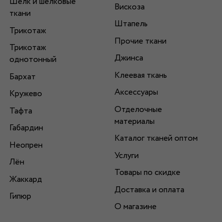
Шелк и шелковые
Вискоза
ткани
Штапель
Трикотаж
Прочие ткани
Трикотаж
Джинса
однотонный
Клеевая ткань
Бархат
Аксессуары
Кружево
Отделочные
Тафта
материалы
Габардин
Каталог тканей оптом
Неопрен
Услуги
Лён
Товары по скидке
Жаккард
Доставка и оплата
Гипюр
О магазине