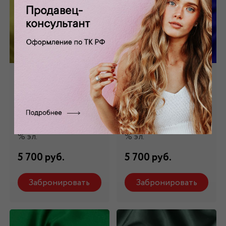
Шелк стрейч
Шелк стрейч
натуральный
натуральный ярко-
желтый ШЛ-006/4
синий ШЛ-006/7
Состав: 98 % шелк,2
Состав: 98 % шелк,2
% эл.
% эл.
5 700 руб.
5 700 руб.
Забронировать
Забронировать