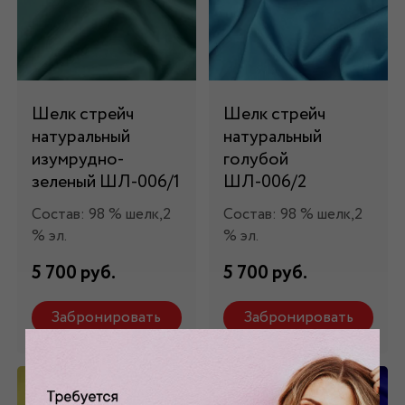
Шелк стрейч
Шелк стрейч
натуральный
натуральный
изумрудно-
голубой
зеленый ШЛ-006/1
ШЛ-006/2
Состав: 98 % шелк,2
Состав: 98 % шелк,2
% эл.
% эл.
5 700 руб.
5 700 руб.
Забронировать
Забронировать