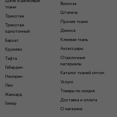
Шелк и шелковые
Вискоза
ткани
Штапель
Трикотаж
Прочие ткани
Трикотаж
Джинса
однотонный
Клеевая ткань
Бархат
Аксессуары
Кружево
Отделочные
Тафта
материалы
Габардин
Каталог тканей оптом
Неопрен
Услуги
Лён
Товары по скидке
Жаккард
Доставка и оплата
Гипюр
О магазине