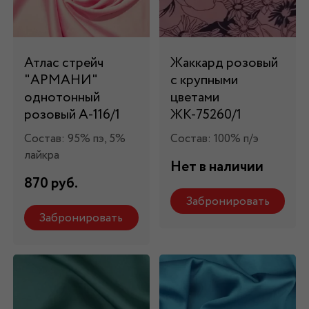
Атлас стрейч
Жаккард розовый
"APMAНИ"
с крупными
однотонный
цветами
розовый А-116/1
ЖК-75260/1
Состав: 95% пэ, 5%
Состав: 100% п/э
лайкра
Нет в наличии
870 руб.
Забронировать
Забронировать