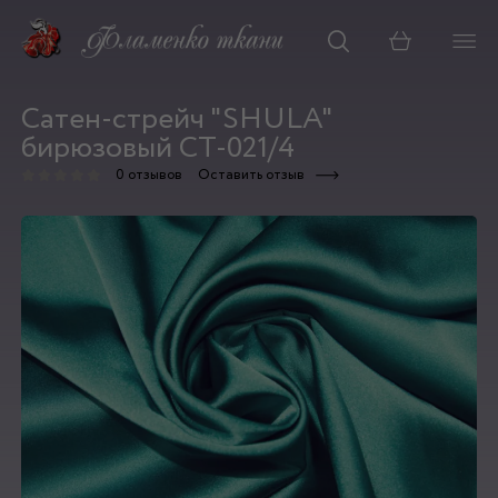
Корзина
Сатен-стрейч "SHULA"
бирюзовый СТ-021/4
0 отзывов
Оставить отзыв