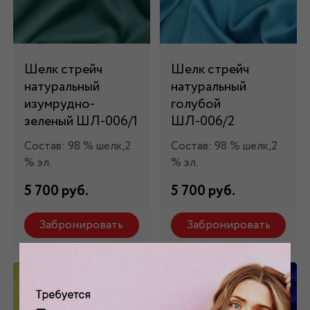
Шелк стрейч
Шелк стрейч
натуральный
натуральный
изумрудно-
голубой
зеленый ШЛ-006/1
ШЛ-006/2
Состав: 98 % шелк,2
Состав: 98 % шелк,2
% эл.
% эл.
5 700 руб.
5 700 руб.
Забронировать
Забронировать