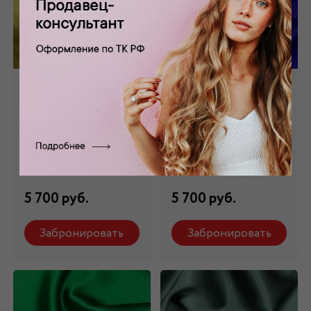
Шелк стрейч
Шелк стрейч
натуральный
натуральный ярко-
желтый ШЛ-006/4
синий ШЛ-006/7
Состав: 98 % шелк,2
Состав: 98 % шелк,2
% эл.
% эл.
5 700 руб.
5 700 руб.
Забронировать
Забронировать