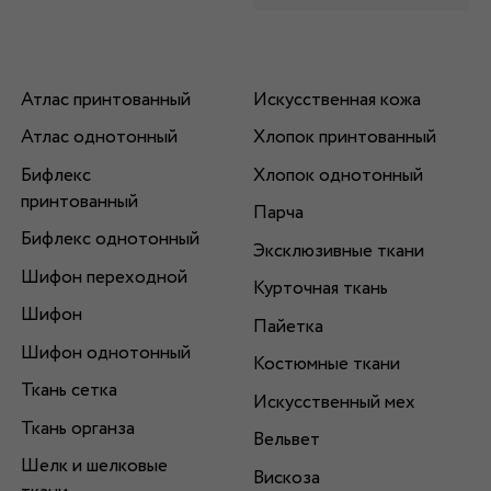
Атлас принтованный
Искусственная кожа
Атлас однотонный
Хлопок принтованный
Бифлекс
Хлопок однотонный
принтованный
Парча
Бифлекс однотонный
Эксклюзивные ткани
Шифон переходной
Курточная ткань
Шифон
Пайетка
Шифон однотонный
Костюмные ткани
Ткань сетка
Искусственный мех
Ткань органза
Вельвет
Шелк и шелковые
Вискоза