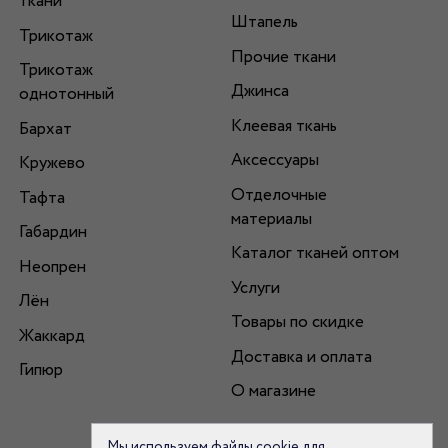
ткани
Штапель
Трикотаж
Прочие ткани
Трикотаж
Джинса
однотонный
Клеевая ткань
Бархат
Аксессуары
Кружево
Отделочные
Тафта
материалы
Габардин
Каталог тканей оптом
Неопрен
Услуги
Лён
Товары по скидке
Жаккард
Доставка и оплата
Гипюр
О магазине
Мы используем файлы cookie для