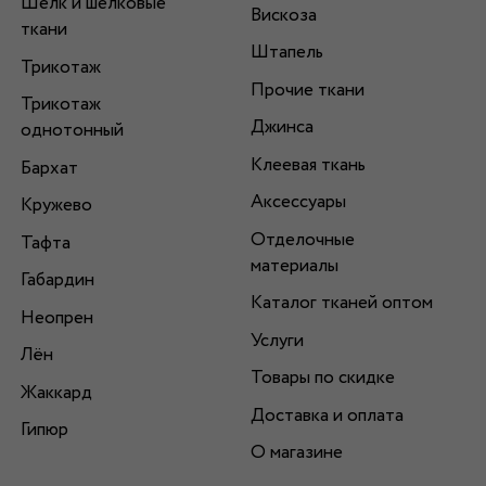
Шелк и шелковые
Вискоза
ткани
Штапель
Трикотаж
Прочие ткани
Трикотаж
Джинса
однотонный
Клеевая ткань
Бархат
Аксессуары
Кружево
Отделочные
Тафта
материалы
Габардин
Каталог тканей оптом
Неопрен
Услуги
Лён
Товары по скидке
Жаккард
Доставка и оплата
Гипюр
О магазине