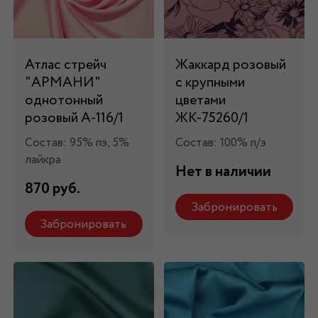
Атлас стрейч
Жаккард розовый
"APMAНИ"
с крупными
однотонный
цветами
розовый А-116/1
ЖК-75260/1
Состав: 95% пэ, 5%
Состав: 100% п/э
лайкра
Нет в наличии
870 руб.
Забронировать
Забронировать