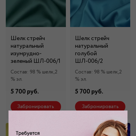
Шелк стрейч
Шелк стрейч
натуральный
натуральный
изумрудно-
голубой
зеленый ШЛ-006/1
ШЛ-006/2
Состав: 98 % шелк,2
Состав: 98 % шелк,2
% эл.
% эл.
5 700 руб.
5 700 руб.
Забронировать
Забронировать