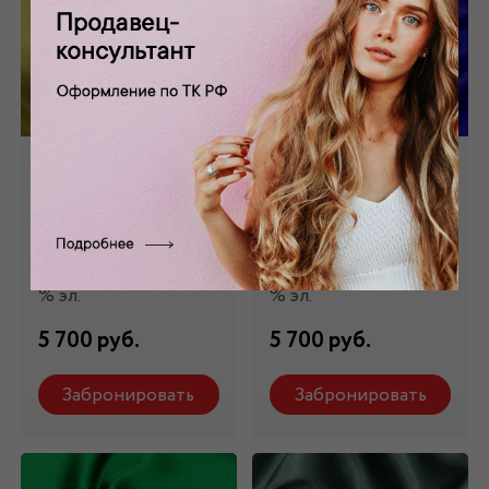
Шелк стрейч
Шелк стрейч
натуральный
натуральный ярко-
желтый ШЛ-006/4
синий ШЛ-006/7
Состав: 98 % шелк,2
Состав: 98 % шелк,2
% эл.
% эл.
5 700 руб.
5 700 руб.
Забронировать
Забронировать