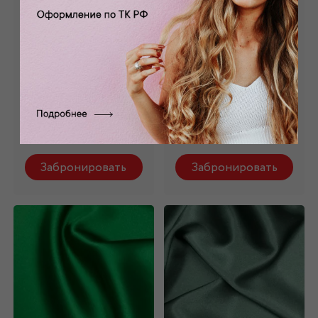
Шелк стрейч
Шелк стрейч
натуральный
натуральный ярко-
желтый ШЛ-006/4
синий ШЛ-006/7
Состав: 98 % шелк,2
Состав: 98 % шелк,2
% эл.
% эл.
5 700 руб.
5 700 руб.
Забронировать
Забронировать