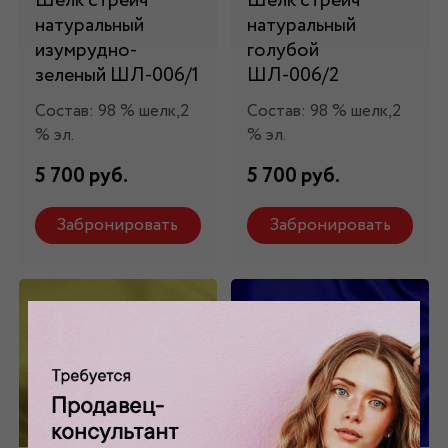
Шелк стрейч
Шелк стрейч
натуральный
натуральный
изумрудно-
голубой
зеленый ШЛ-006/1
ШЛ-006/2
Состав: 98 % шелк,2
Состав: 98 % шелк,2
% эл.
% эл.
5 700 руб.
5 700 руб.
Забронировать
Забронировать