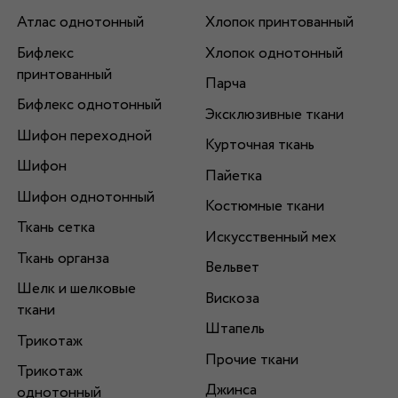
Атлас однотонный
Хлопок принтованный
Бифлекс
Хлопок однотонный
принтованный
Парча
Бифлекс однотонный
Эксклюзивные ткани
Шифон переходной
Курточная ткань
Шифон
Пайетка
Шифон однотонный
Костюмные ткани
Ткань сетка
Искусственный мех
Ткань органза
Вельвет
Шелк и шелковые
Вискоза
ткани
Штапель
Трикотаж
Прочие ткани
Трикотаж
Джинса
однотонный