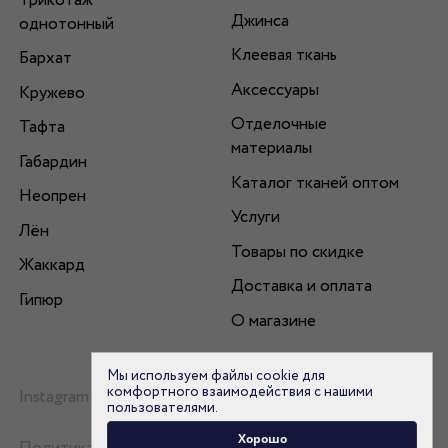
Трикотаж
Джинса
однотонный
Клеевая ткань
Бархат
Аксессуары
Кружево
Отделочные
Тафта
материалы
Габардин
Каталог тканей оптом
Неопрен
Услуги
Лён
Товары по скидке
Жаккард
Доставка и оплата
Гипюр
О магазине
Мы используем файлы cookie для
комфортного взаимодействия с нашими
Instagram
пользователями.
Хорошо