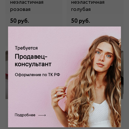
неэластичная
неэластичная
розовая
голубая
50 руб.
50 руб.
Забронировать
Забронировать
Тесьма бархатная
Тесьма бархатная
неэластичная
неэластичная
красная
коричневая