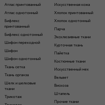
Атлас принтованный
Искусственная кожа
Атлас однотонный
Хлопок принтованный
Бифлекс
Хлопок однотонный
принтованный
Парча
Бифлекс однотонный
Эксклюзивные ткани
Шифон переходной
Курточная ткань
Шифон
Пайетка
Шифон однотонный
Костюмные ткани
Ткань сетка
Искусственный мех
Ткань органза
Вельвет
Шелк и шелковые
Вискоза
ткани
Штапель
Трикотаж
Прочие ткани