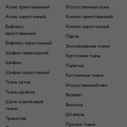
Атлас принтованный
Искусственная кожа
Атлас однотонный
Хлопок принтованный
Бифлекс
Хлопок однотонный
принтованный
Парча
Бифлекс однотонный
Эксклюзивные ткани
Шифон переходной
Курточная ткань
Шифон
Пайетка
Шифон однотонный
Костюмные ткани
Ткань сетка
Искусственный мех
Ткань органза
Вельвет
Шелк и шелковые
Вискоза
ткани
Штапель
Трикотаж
Прочие ткани