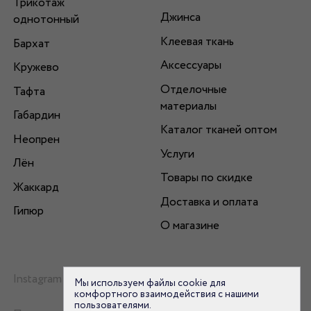
Трикотаж
Джинса
однотонный
Клеевая ткань
Бархат
Аксессуары
Кружево
Отделочные
Тафта
материалы
Габардин
Каталог тканей оптом
Неопрен
Услуги
Лён
Товары по скидке
Жаккард
Доставка и оплата
Гипюр
О магазине
Instagram
Мы используем файлы cookie для
комфортного взаимодействия с нашими
пользователями.