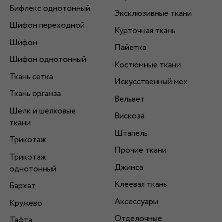
Бифлекс однотонный
Эксклюзивные ткани
Шифон переходной
Курточная ткань
Шифон
Пайетка
Шифон однотонный
Костюмные ткани
Ткань сетка
Искусственный мех
Ткань органза
Вельвет
Шелк и шелковые
Вискоза
ткани
Штапель
Трикотаж
Прочие ткани
Трикотаж
Джинса
однотонный
Клеевая ткань
Бархат
Аксессуары
Кружево
Отделочные
Тафта