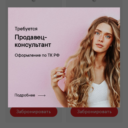
Трикотаж
Трикотаж
"ДЖЕРСИ"
"ДЖЕРСИ"
оливковый ТР -
темно-зеленый ТР
024/7
- 024/6
0 отзывов
0 отзывов
Состав: 58 %
Состав: 58 %
вискоза,40% п/э, 2%
вискоза,40% п/э, 2%
эластан
эластан
1 570 руб.
1 570 руб.
Забронировать
Забронировать