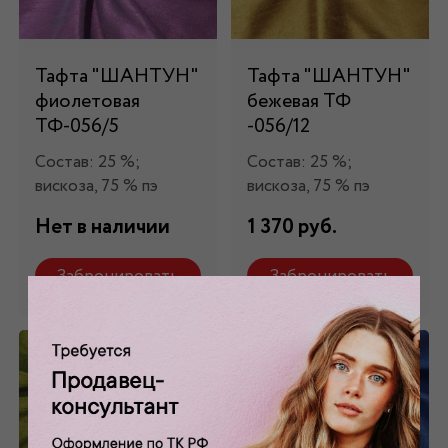
Тафта "ШАНТУН"
Тафта "ШАНТУН"
фиолетовая
бежевая ТФ
ТФ-056/5
-056/12
Состав: 25 %;
Состав: 25 %;
вискоза, 75 % пэ
вискоза, 75 % пэ
Нет в наличии
1 370 руб.
Забронировать
Забронировать