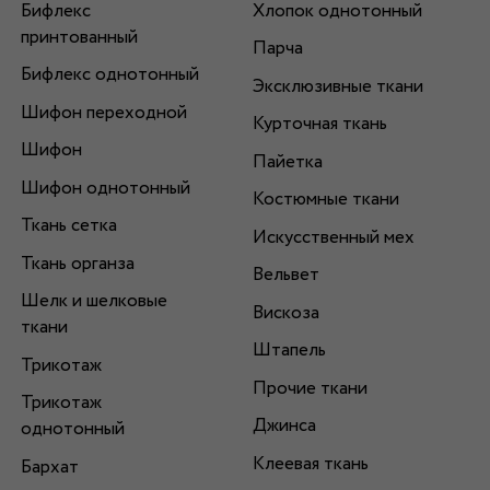
Бифлекс
Хлопок однотонный
принтованный
Парча
Бифлекс однотонный
Эксклюзивные ткани
Шифон переходной
Курточная ткань
Шифон
Пайетка
Шифон однотонный
Костюмные ткани
Ткань сетка
Искусственный мех
Ткань органза
Вельвет
Шелк и шелковые
Вискоза
ткани
Штапель
Трикотаж
Прочие ткани
Трикотаж
Джинса
однотонный
Клеевая ткань
Бархат