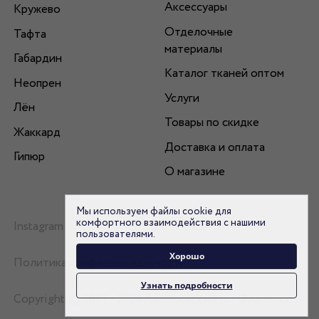
Аксессуары
Кружево
Отделочные
Тафта
материалы
Габардин
Каталог тканей оптом
Неопрен
Услуги
Лён
Товары по скидке
Жаккард
Доставка и оплата
Гипюр
О магазине
Мы используем файлы cookie для
комфортного взаимодействия с нашими
Instagram
пользователями.
Хорошо
Политика конфиденциальности
Узнать подробности
Copyright © 2007 - 2026 flamencotkani.ru - Фламенко