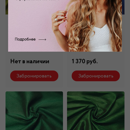
Тафта "ШАНТУН"
Тафта "ШАНТУН"
зеленая ТФ-056/7
синяя ТФ-056/6
Состав: 25 %;
Состав: 25 %;
вискоза, 75 % пэ
вискоза, 75 % пэ
Нет в наличии
1 370 руб.
Забронировать
Забронировать