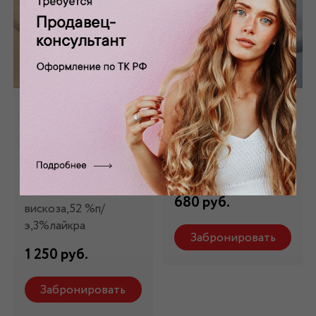
Ткань плательная
Ткань плательная
"Американский
белая ПЛ-019/1
креп" молочная
Состав: 98 %
ПЛ-019
вискоза, 2 % эл
Состав: 45%
680 руб.
вискоза,52 %п/
э,3%лайкра
Забронировать
1 250 руб.
Забронировать