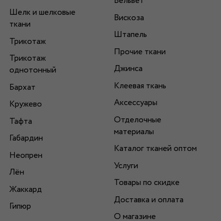
Вельвет
Шелк и шелковые
Вискоза
ткани
Штапель
Трикотаж
Прочие ткани
Трикотаж
Джинса
однотонный
Клеевая ткань
Бархат
Аксессуары
Кружево
Отделочные
Тафта
материалы
Габардин
Каталог тканей оптом
Неопрен
Услуги
Лён
Товары по скидке
Жаккард
Доставка и оплата
Гипюр
О магазине