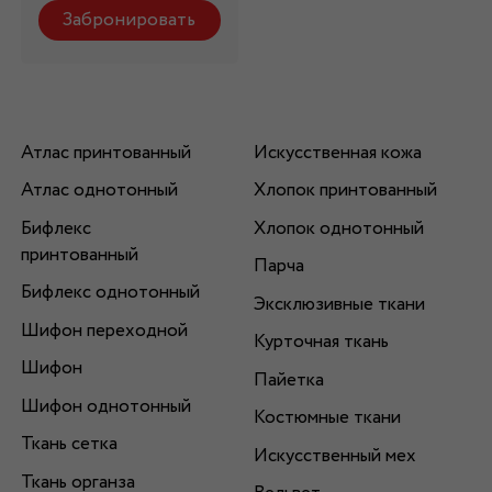
Забронировать
Атлас принтованный
Искусственная кожа
Атлас однотонный
Хлопок принтованный
Бифлекс
Хлопок однотонный
принтованный
Парча
Бифлекс однотонный
Эксклюзивные ткани
Шифон переходной
Курточная ткань
Шифон
Пайетка
Шифон однотонный
Костюмные ткани
Ткань сетка
Искусственный мех
Ткань органза