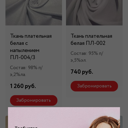
Ткань плательная
Ткань плательная
белая с
белая ПЛ-002
напылением
Состав: 95% п/
ПЛ-004/3
э,5%эл.
Состав: 98% п/
740 руб.
э,2%ла.
1 260 руб.
Забронировать
Забронировать