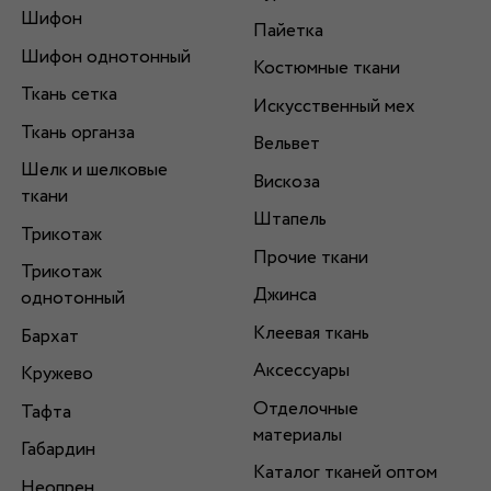
Шифон
Пайетка
Шифон однотонный
Костюмные ткани
Ткань сетка
Искусственный мех
Ткань органза
Вельвет
Шелк и шелковые
Вискоза
ткани
Штапель
Трикотаж
Прочие ткани
Трикотаж
Джинса
однотонный
Клеевая ткань
Бархат
Аксессуары
Кружево
Отделочные
Тафта
материалы
Габардин
Каталог тканей оптом
Неопрен