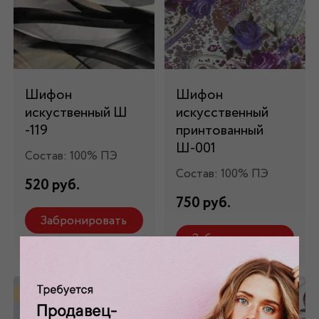
Шифон
Шифон
искуственный Ш
искусственный
-119
принтованный
Ш-001
Состав: 100% ПЭ
Состав: 100% ПЭ
520 руб.
750 руб.
Забронировать
Забронировать