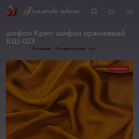
Корзина
шифон Креп-шифон оранжевый
КШ-023
0 отзывов
Оставить отзыв
новинки