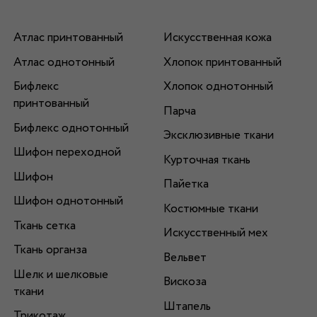
Атлас принтованный
Искусственная кожа
Атлас однотонный
Хлопок принтованный
Бифлекс
Хлопок однотонный
принтованный
Парча
Бифлекс однотонный
Эксклюзивные ткани
Шифон переходной
Курточная ткань
Шифон
Пайетка
Шифон однотонный
Костюмные ткани
Ткань сетка
Искусственный мех
Ткань органза
Вельвет
Шелк и шелковые
Вискоза
ткани
Штапель
Трикотаж