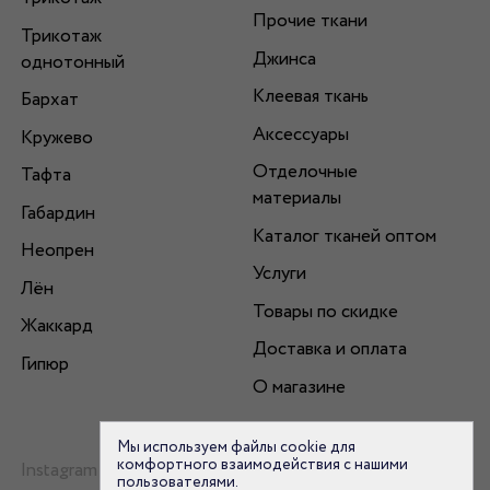
Прочие ткани
Трикотаж
Джинса
однотонный
Клеевая ткань
Бархат
Аксессуары
Кружево
Отделочные
Тафта
материалы
Габардин
Каталог тканей оптом
Неопрен
Услуги
Лён
Товары по скидке
Жаккард
Доставка и оплата
Гипюр
О магазине
Мы используем файлы cookie для
комфортного взаимодействия с нашими
Instagram
пользователями.