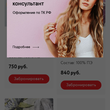
Шифон
Шифон
искусственный в
искусственный
горох Ш-194
принтованный
Ш-167
Состав: 100% ПЭ
Состав: 100% ПЭ
750 руб.
840 руб.
Забронировать
Забронировать