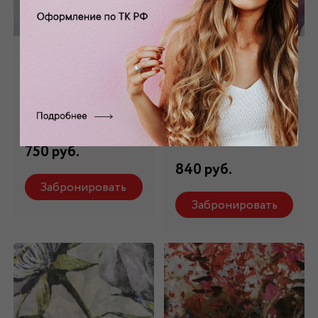
Шифон
Шифон
искусственный в
искусственный
горох Ш-194
принтованный
Ш-167
Состав: 100% ПЭ
Состав: 100% ПЭ
750 руб.
840 руб.
Забронировать
Забронировать