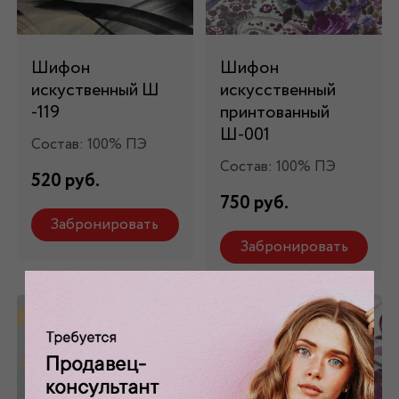
Шифон
Шифон
искуственный Ш
искусственный
-119
принтованный
Ш-001
Состав: 100% ПЭ
Состав: 100% ПЭ
520 руб.
750 руб.
Забронировать
Забронировать