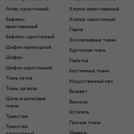
Атлас однотонный
Хлопок принтованный
Бифлекс
Хлопок однотонный
принтованный
Парча
Бифлекс однотонный
Эксклюзивные ткани
Шифон переходной
Курточная ткань
Шифон
Пайетка
Шифон однотонный
Костюмные ткани
Ткань сетка
Искусственный мех
Ткань органза
Вельвет
Шелк и шелковые
Вискоза
ткани
Штапель
Трикотаж
Прочие ткани
Трикотаж
Джинса
однотонный