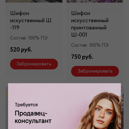
Шифон
Шифон
искуственный Ш
искусственный
-119
принтованный
Ш-001
Состав: 100% ПЭ
Состав: 100% ПЭ
520 руб.
750 руб.
Забронировать
Забронировать