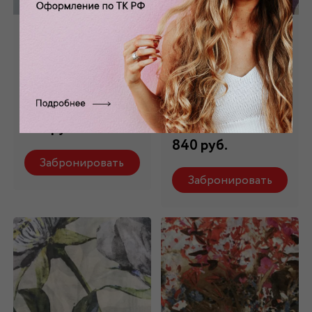
Шифон
Шифон
искусственный в
искусственный
горох Ш-194
принтованный
Ш-167
Состав: 100% ПЭ
Состав: 100% ПЭ
750 руб.
840 руб.
Забронировать
Забронировать