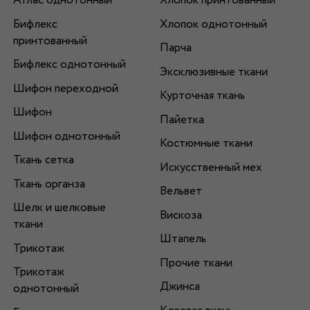
Атлас однотонный
Хлопок принтованный
Бифлекс
Хлопок однотонный
принтованный
Парча
Бифлекс однотонный
Эксклюзивные ткани
Шифон переходной
Курточная ткань
Шифон
Пайетка
Шифон однотонный
Костюмные ткани
Ткань сетка
Искусственный мех
Ткань органза
Вельвет
Шелк и шелковые
Вискоза
ткани
Штапель
Трикотаж
Прочие ткани
Трикотаж
Джинса
однотонный