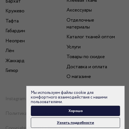
Клеевая ткань
Бархат
Аксессуары
Кружево
Отделочные
Тафта
материалы
Габардин
Каталог тканей оптом
Неопрен
Услуги
Лён
Товары по скидке
Жаккард
Доставка и оплата
Гипюр
О магазине
Мы используем файлы cookie для
комфортного взаимодействия с нашими
Instagram
пользователями.
Хорошо
Политика конфиденциальности
Узнать подробности
Copyright © 2007 - 2026 flamencotkani.ru - Фламенко