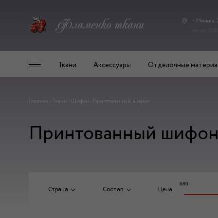
г. Москва,
пн-пт: 10.00
Ткани
Аксессуары
Отделочные материа
Главная
-
Ткани
-
Шифон
-
Принтованный шифон
Принтованный шифо
680
Страна
Состав
Цена