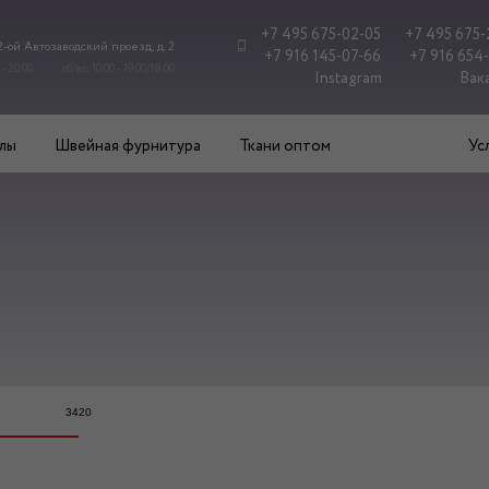
+7 495 675-02-05
+7 495 675-
 2-ой Автозаводский проезд, д. 2
+7 916 145-07-66
+7 916 654
 - 20.00
сб/вс: 10.00 - 19.00/18.00
Instagram
Вак
лы
Швейная фурнитура
Ткани оптом
Ус
н
3420