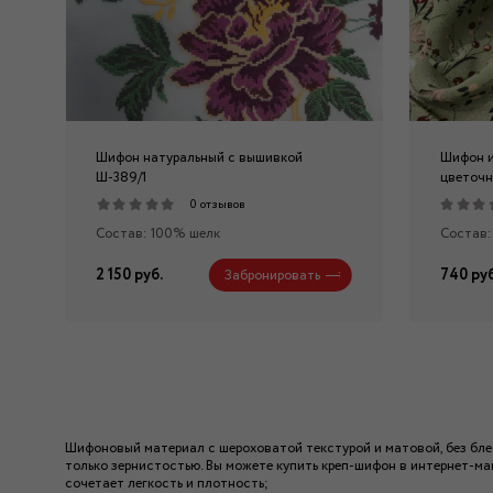
Шифон натуральный с вышивкой
Шифон и
Ш-389/1
цветочн
0 отзывов
Состав: 100% шелк
Состав:
2 150 руб.
740 руб
Забронировать
Шифоновый материал с шероховатой текстурой и матовой, без бле
только зернистостью. Вы можете купить креп-шифон в интернет-ма
сочетает легкость и плотность;