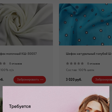
ифон молочный КШ-50057
Шифон натуральный голубой Ш
0 отзывов
0 отзывов
 100% п/э
Состав: 100% шелк
уб.
3 020 руб.
Забронировать
Заброниров