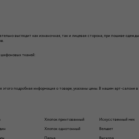
ательно выглядит как изнаночная, так и лицевая сторона, при пошиве одежды
ов.
х шифоновых тканей:
ля этого подробная информация о товаре, указаны цены. В нашем арт-салоне в
а
Хлопок принтованный
Искусственный мех
дин
Хлопок однотонный
Вельвет
рен
Парча
Вискоза