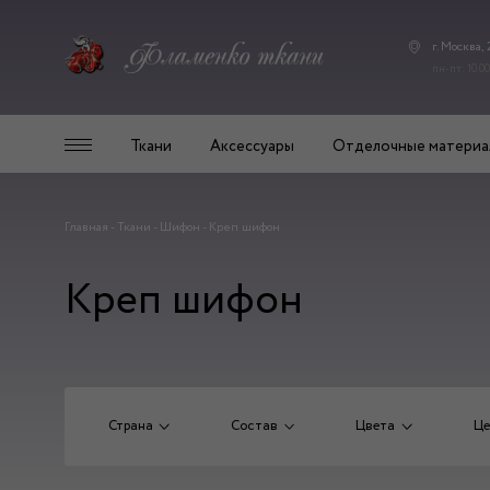
г. Москва,
пн-пт: 10.00
Ткани
Аксессуары
Отделочные материа
Главная
-
Ткани
-
Шифон
-
Креп шифон
Креп шифон
Страна
Состав
Цвета
Це