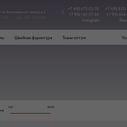
+7 495 675-02-05
+7 495 675-
 2-ой Автозаводский проезд, д. 2
+7 916 145-07-66
+7 916 654
 - 20.00
сб/вс: 10.00 - 19.00/18.00
Instagram
Вак
лы
Швейная фурнитура
Ткани оптом
Ус
740
3020
на