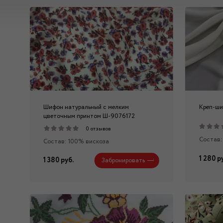
Шифон натуральный с мелким
Креп-ш
цветочным принтом Ш-9076172
0 отзывов
Состав:
Состав: 100% вискоза
1 280 р
1 380 руб.
Забронировать