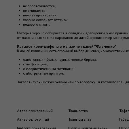
не просвечивается;
не сминается;
нежная при касании;
хорошо сохраняет оттенок;
недорого стоит.
Материя хорошо собирается в складки и драпировки, у нее привлек
от лаконичных летних сарафанов до дизайнерских вечерних наряд
Каталог креп-шифона в магазине тканей "Фламенко"
В нашей коллекции есть огромный выбор дешевых, но качественны
однотонных – белых, черных, молоко, бирюза;
с перфорацией;
с флористическими мотивами;
с абстрактным принтом.
Заказать ткань можно онлайн или по телефону – в каталоге есть д
Атлас принтованный
Ткань сетка
Тафт
Атлас однотонный
Ткань органза
Габар
Бифлекс принтованный
Шелк и шелковые ткани
Неоп