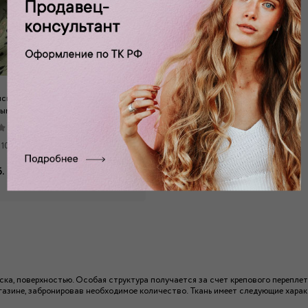
скусственный зеленый с
ым принтом КШ-258
0 отзывов
 100% п/э
.
Забронировать
ска, поверхностью. Особая структура получается за счет крепового перепл
газине, забронировав необходимое количество. Ткань имеет следующие хара