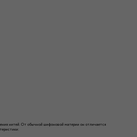
етения нитей. От обычной шифоновой материи он отличается
ктеристики: