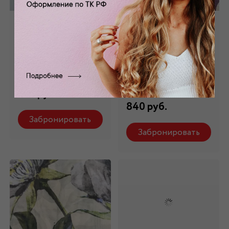
Шифон
Шифон
искусственный в
искусственный
горох Ш-194
принтованный
Ш-167
Состав: 100% ПЭ
Состав: 100% ПЭ
750 руб.
840 руб.
Забронировать
Забронировать