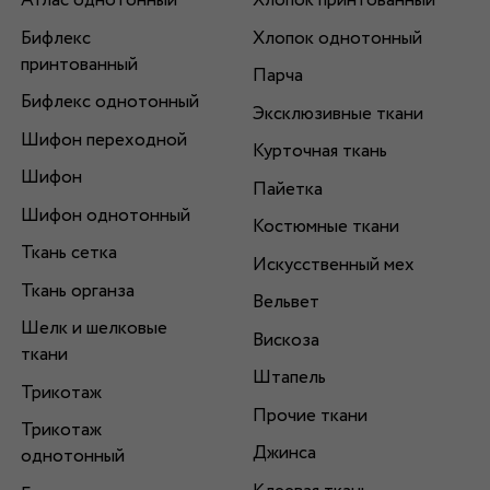
Атлас однотонный
Хлопок принтованный
Бифлекс
Хлопок однотонный
принтованный
Парча
Бифлекс однотонный
Эксклюзивные ткани
Шифон переходной
Курточная ткань
Шифон
Пайетка
Шифон однотонный
Костюмные ткани
Ткань сетка
Искусственный мех
Ткань органза
Вельвет
Шелк и шелковые
Вискоза
ткани
Штапель
Трикотаж
Прочие ткани
Трикотаж
Джинса
однотонный