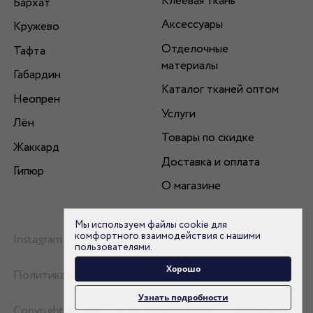
Клеевая ткань
Бархат
Аксессуары
Кружево
Отделочные
Тафта
материалы
Габардин
Каталог тканей оптом
Неопрен
Услуги
Лён
Товары по скидке
Жаккард
Доставка и оплата
Гипюр
О магазине
Мы используем файлы cookie для
комфортного взаимодействия с нашими
Instagram
пользователями.
Хорошо
Политика конфиденциальности
Узнать подробности
Copyright © 2007 - 2026 flamencotkani.ru - Фламенко