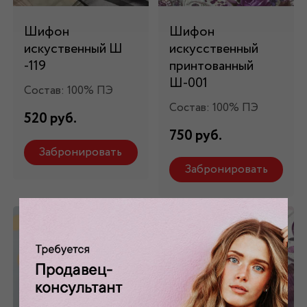
Шифон
Шифон
искуственный Ш
искусственный
-119
принтованный
Ш-001
Состав: 100% ПЭ
Состав: 100% ПЭ
520 руб.
750 руб.
Забронировать
Забронировать