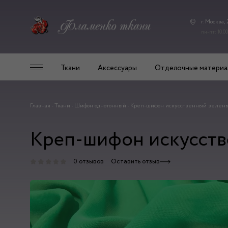
г. Москва,
пн-пт: 10.00
Ткани
Аксессуары
Отделочные материа
Главная
-
Ткани
-
Шифон однотонный
-
Креп-шифон искусственный зелены
Креп-шифон искусств
0 отзывов
Оставить отзыв