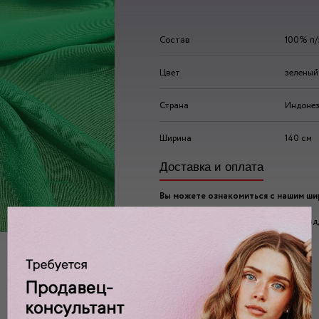
Состав
100% п/
Цвет
зеленый
Страна
Индоне
Ширина
140 см
Доставка и оплата
Вы можете ознакомиться с нашим ш
ассортиментом по адресу:
г. Москва, 2-ой Автозаводский проезд, 
Ждем вас у нас в:
пн-пт: 10.00 - 20.00
сб/вс: 10.00 - 19.00/18.00