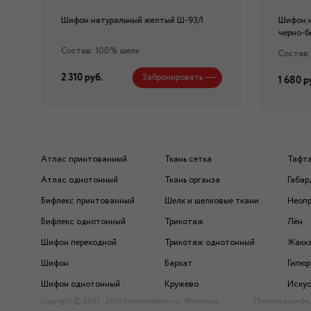
Шифон натуральный желтый Ш-93/1
Шифон 
черно-б
Состав: 100% шелк
Состав:
2 310 руб.
Забронировать
1 680 р
Атлас принтованный
Ткань сетка
Тафт
Атлас однотонный
Ткань органза
Габар
Бифлекс принтованный
Шелк и шелковые ткани
Неоп
Бифлекс однотонный
Трикотаж
Лён
Шифон переходной
Трикотаж однотонный
Жакк
Шифон
Бархат
Гипюр
Шифон однотонный
Кружево
Искус
Copyright © 2007 - 2026 flamencotkani.ru - Фламенко
Политика конфи