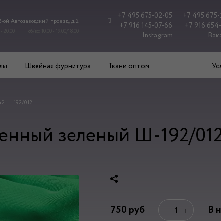
+7 495 675-02-05
+7 495 675-
 2-ой Автозаводский проезд, д. 2
+7 916 145-07-66
+7 916 654
 - 20.00
сб/вс: 10.00 - 19.00/18.00
Instagram
Вак
лы
Швейная фурнитура
Ткани оптом
Ус
й Ш-192/012
енный зеленый Ш-192/01
750
руб
В 
−
+