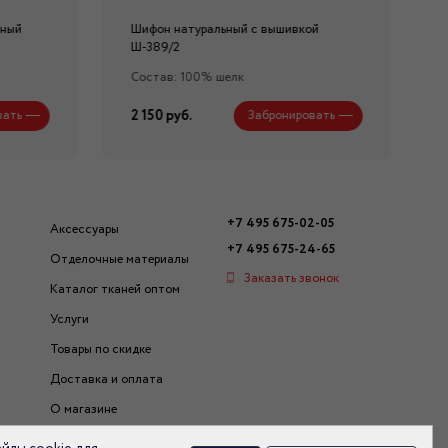
нный
Шифон натуральный с вышивкой
Ш-389/2
Состав: 100% шелк
2 150 руб.
вать
Забронировать
+7 495 675-02-05
Аксессуары
+7 495 675-24-65
Отделочные материалы
Заказать звонок
Каталог тканей оптом
Услуги
Товары по скидке
Доставка и оплата
О магазине