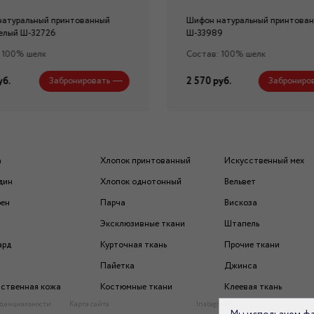
натуральный принтованный
Шифон натуральный принтова
елый Ш-32726
Ш-33989
 100% шелк
Состав: 100% шелк
уб.
2 570 руб.
Забронировать
Заброниро
а
Хлопок принтованный
Искусственный мех
дин
Хлопок однотонный
Вельвет
рен
Парча
Вискоза
Эксклюзивные ткани
Штапель
ард
Курточная ткань
Прочие ткани
Пайетка
Джинса
ственная кожа
Костюмные ткани
Клеевая ткань
денциальности
Карта сайта
Instagram