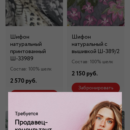
Шифон
Шифон
натуральный
натуральный с
принтованный
вышивкой Ш-389/2
Ш-33989
Состав: 100% шелк
Состав: 100% шелк
2 150 руб.
2 570 руб.
Забронировать
Забронировать