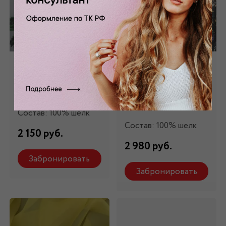
Шифон
Шифон
натуральный с
натуральный
вышивкой Ш-389/1
принтованный
Ш-33143
Состав: 100% шелк
Состав: 100% шелк
2 150 руб.
2 980 руб.
Забронировать
Забронировать