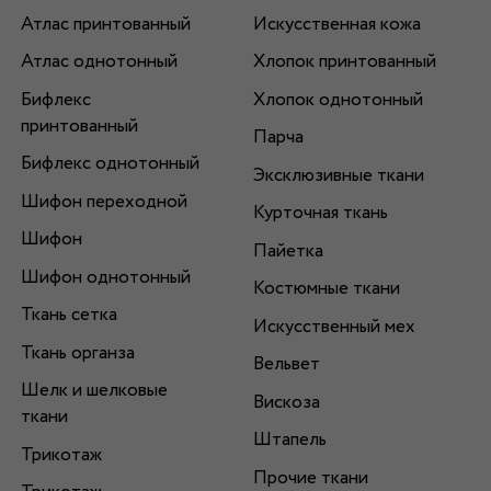
Атлас принтованный
Искусственная кожа
Атлас однотонный
Хлопок принтованный
Бифлекс
Хлопок однотонный
принтованный
Парча
Бифлекс однотонный
Эксклюзивные ткани
Шифон переходной
Курточная ткань
Шифон
Пайетка
Шифон однотонный
Костюмные ткани
Ткань сетка
Искусственный мех
Ткань органза
Вельвет
Шелк и шелковые
Вискоза
ткани
Штапель
Трикотаж
Прочие ткани