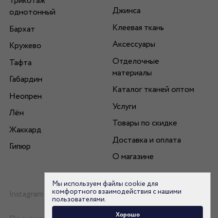
Трикотаж
Джинса
однотонный
Клеевая ткань
Бархат
Аксессуары
Кружево
Отделочные
Тафта
материалы
Габардин
Каталог тканей оптом
Неопрен
Услуги
Лён
Товары по скидке
Жаккард
Доставка и оплата
Гипюр
О магазине
Мы используем файлы cookie для
комфортного взаимодействия с нашими
Instagram
пользователями.
Хорошо