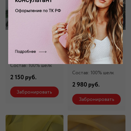
Шифон
Шифон
натуральный с
натуральный
вышивкой Ш-389/1
принтованный
Ш-33143
Состав: 100% шелк
Состав: 100% шелк
2 150 руб.
2 980 руб.
Забронировать
Забронировать