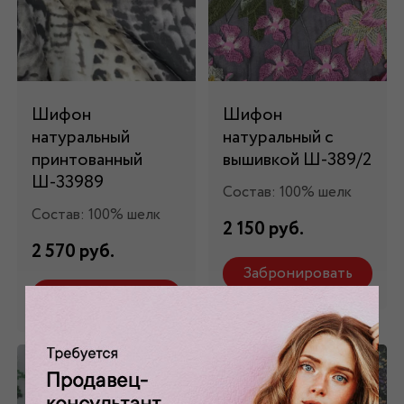
Шифон
Шифон
натуральный
натуральный с
принтованный
вышивкой Ш-389/2
Ш-33989
Состав: 100% шелк
Состав: 100% шелк
2 150 руб.
2 570 руб.
Забронировать
Забронировать