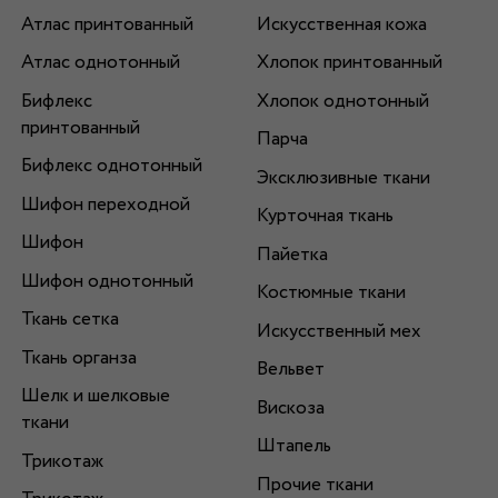
Атлас принтованный
Искусственная кожа
Атлас однотонный
Хлопок принтованный
Бифлекс
Хлопок однотонный
принтованный
Парча
Бифлекс однотонный
Эксклюзивные ткани
Шифон переходной
Курточная ткань
Шифон
Пайетка
Шифон однотонный
Костюмные ткани
Ткань сетка
Искусственный мех
Ткань органза
Вельвет
Шелк и шелковые
Вискоза
ткани
Штапель
Трикотаж
Прочие ткани