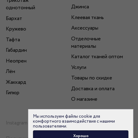
Трикотаж
Джинса
однотонный
Клеевая ткань
Бархат
Аксессуары
Кружево
Отделочные
Тафта
материалы
Габардин
Каталог тканей оптом
Неопрен
Услуги
Лён
Товары по скидке
Жаккард
Доставка и оплата
Гипюр
О магазине
Мы используем файлы cookie для
комфортного взаимодействия с нашими
Instagram
пользователями.
Хорошо