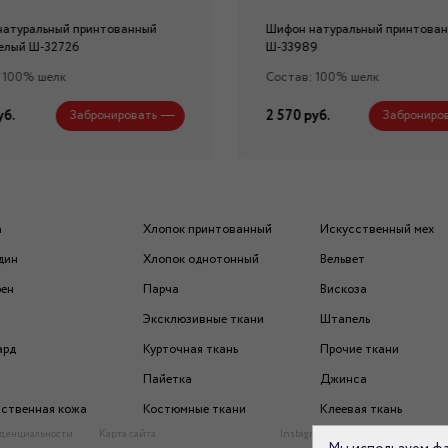
натуральный принтованный
Шифон натуральный принтова
елый Ш-32726
Ш-33989
 100% шелк
Состав: 100% шелк
уб.
2 570 руб.
Забронировать
Заброниро
а
Хлопок принтованный
Искусственный мех
дин
Хлопок однотонный
Вельвет
рен
Парча
Вискоза
Эксклюзивные ткани
Штапель
ард
Курточная ткань
Прочие ткани
Пайетка
Джинса
ственная кожа
Костюмные ткани
Клеевая ткань
денциальности
Карта сайта
Instagram