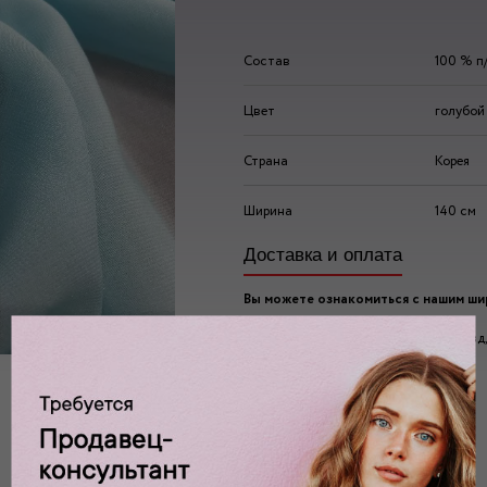
Состав
100 % п
Цвет
голубой
Страна
Корея
Ширина
140 см
Доставка и оплата
Вы можете ознакомиться с нашим ш
ассортиментом по адресу:
г. Москва, 2-ой Автозаводский проезд, 
Ждем вас у нас в:
пн-пт: 10.00 - 20.00
сб/вс: 10.00 - 19.00/18.00