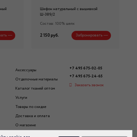
нный
Шифон натуральный с вышивкой
Ш-389/2
Состав: 100% шелк
2 150 руб.
вать
Забронировать
+7 495 675-02-05
Аксессуары
+7 495 675-24-65
Отделочные материалы
Заказать звонок
Каталог тканей оптом
Услуги
Товары по скидке
Доставка и оплата
О магазине