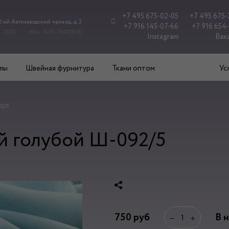
+7 495 675-02-05
+7 495 675-
 2-ой Автозаводский проезд, д. 2
+7 916 145-07-66
+7 916 654
 - 20.00
сб/вс: 10.00 - 19.00/18.00
Instagram
Вак
лы
Швейная фурнитура
Ткани оптом
Ус
92/5
 голубой Ш-092/5
750
руб
В 
−
+