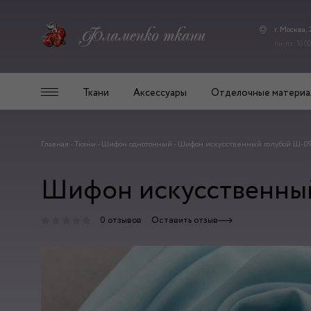
г. Москва,
пн-пт: 10.00
Ткани
Аксессуары
Отделочные материа
Главная
-
Ткани
-
Шифон однотонный
-
Шифон искусственный голубой Ш-0
Шифон искусственный
0 отзывов
Оставить отзыв