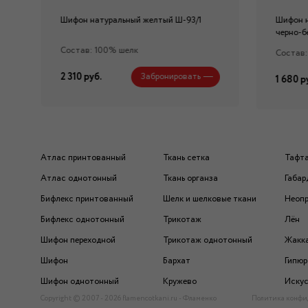
Шифон натуральный желтый Ш-93/1
Шифон 
черно-б
Состав: 100% шелк
Состав:
2 310 руб.
Забронировать
1 680 р
Атлас принтованный
Ткань сетка
Тафт
Атлас однотонный
Ткань органза
Габар
Бифлекс принтованный
Шелк и шелковые ткани
Неоп
Бифлекс однотонный
Трикотаж
Лён
Шифон переходной
Трикотаж однотонный
Жакк
Шифон
Бархат
Гипюр
Шифон однотонный
Кружево
Искус
Copyright © 2007 - 2026 flamencotkani.ru - Фламенко
Политика конфи