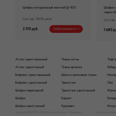
Шифон натуральный желтый Ш-93/1
Шифон 
черно-б
Состав: 100% шелк
Состав:
2 310 руб.
Забронировать
1 680 р
Атлас принтованный
Ткань сетка
Тафт
Атлас однотонный
Ткань органза
Габар
Бифлекс принтованный
Шелк и шелковые ткани
Неоп
Бифлекс однотонный
Трикотаж
Лён
Шифон переходной
Трикотаж однотонный
Жакк
Шифон
Бархат
Гипюр
Шифон однотонный
Кружево
Искус
Copyright © 2007 - 2026 flamencotkani.ru - Фламенко
Политика конфи