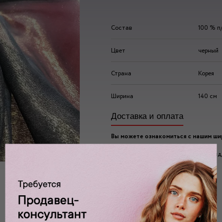
Состав
100 % п
Цвет
черный
Страна
Корея
Ширина
140 см
Доставка и оплата
Вы можете ознакомиться с нашим ш
ассортиментом по адресу:
г. Москва, 2-ой Автозаводский проезд, 
Ждем вас у нас в:
пн-пт: 10.00 - 20.00
сб/вс: 10.00 - 19.00/18.00