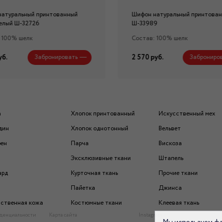
натуральный принтованный
Шифон натуральный принтова
елый Ш-32726
Ш-33989
 100% шелк
Состав: 100% шелк
уб.
2 570 руб.
Забронировать
Заброниро
а
Хлопок принтованный
Искусственный мех
дин
Хлопок однотонный
Вельвет
рен
Парча
Вискоза
Эксклюзивные ткани
Штапель
ард
Курточная ткань
Прочие ткани
Пайетка
Джинса
ственная кожа
Костюмные ткани
Клеевая ткань
денциальности
Карта сайта
Instagram