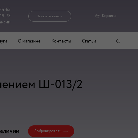
24-65
-19-73
Корзина
Заказать звонок
ансии
луги
О магазине
Контакты
Статьи
лением Ш-013/2
наличии
Забронировать