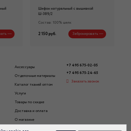
нный
Шифон натуральный с вышивкой
Ш-389/2
Состав: 100% шелк
2 150 руб.
вать
Забронировать
+7 495 675-02-05
Аксессуары
+7 495 675-24-65
Отделочные материалы
Заказать звонок
Каталог тканей оптом
Услуги
Товары по скидке
Доставка и оплата
О магазине