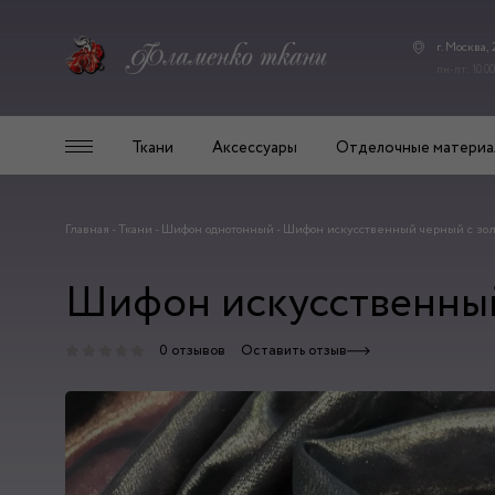
г. Москва,
пн-пт: 10.00
Ткани
Аксессуары
Отделочные материа
Главная
-
Ткани
-
Шифон однотонный
-
Шифон искусственный черный с зо
Шифон искусственный
0 отзывов
Оставить отзыв