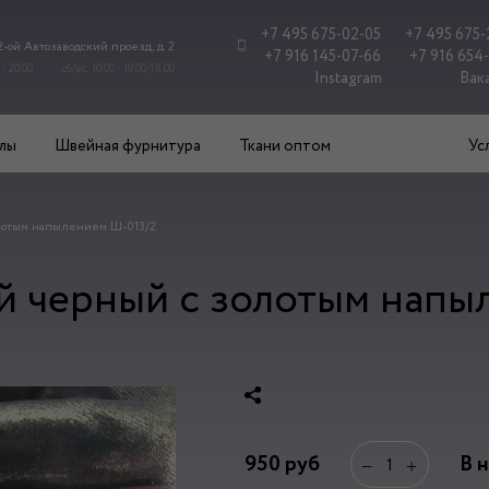
+7 495 675-02-05
+7 495 675-
 2-ой Автозаводский проезд, д. 2
+7 916 145-07-66
+7 916 654
 - 20.00
сб/вс: 10.00 - 19.00/18.00
Instagram
Вак
лы
Швейная фурнитура
Ткани оптом
Ус
лотым напылением Ш-013/2
 черный с золотым напы
950
руб
В 
−
+