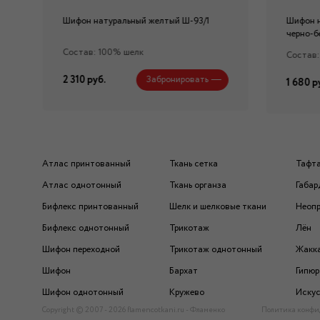
Шифон натуральный желтый Ш-93/1
Шифон 
черно-б
Состав: 100% шелк
Состав:
2 310 руб.
Забронировать
1 680 р
Атлас принтованный
Ткань сетка
Тафт
Атлас однотонный
Ткань органза
Габар
Бифлекс принтованный
Шелк и шелковые ткани
Неоп
Бифлекс однотонный
Трикотаж
Лён
Шифон переходной
Трикотаж однотонный
Жакк
Шифон
Бархат
Гипюр
Шифон однотонный
Кружево
Искус
Copyright © 2007 - 2026 flamencotkani.ru - Фламенко
Политика конфи