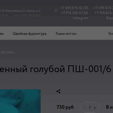
+7 495 675-02-05
+7 495 675-
 2-ой Автозаводский проезд, д. 2
+7 916 145-07-66
+7 916 654
 - 20.00
сб/вс: 10.00 - 19.00/18.00
Instagram
Вак
лы
Швейная фурнитура
Ткани оптом
Ус
й ПШ-001/6
енный голубой ПШ-001/6
730
руб
В 
−
+