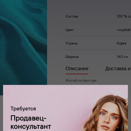
Состав
100 % п
Цвет
голубой
Страна
Корея
Ширина
140 см
Описание
Доставка и
Жатый по фактуре