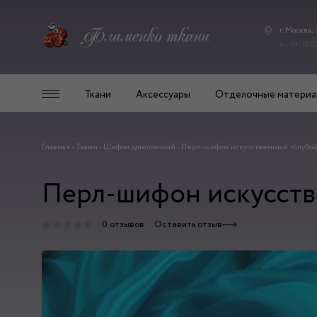
г. Москва,
пн-пт: 10.00
Ткани
Аксессуары
Отделочные материа
Главная
-
Ткани
-
Шифон однотонный
-
Перл-шифон искусственный голубо
Перл-шифон искусств
0 отзывов
Оставить отзыв