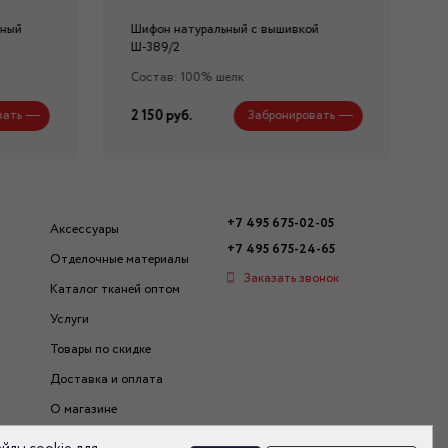
нный
Шифон натуральный с вышивкой
Ш-389/2
Состав: 100% шелк
2 150 руб.
вать
Забронировать
+7 495 675-02-05
Аксессуары
+7 495 675-24-65
Отделочные материалы
Заказать звонок
Каталог тканей оптом
Услуги
Товары по скидке
Доставка и оплата
О магазине