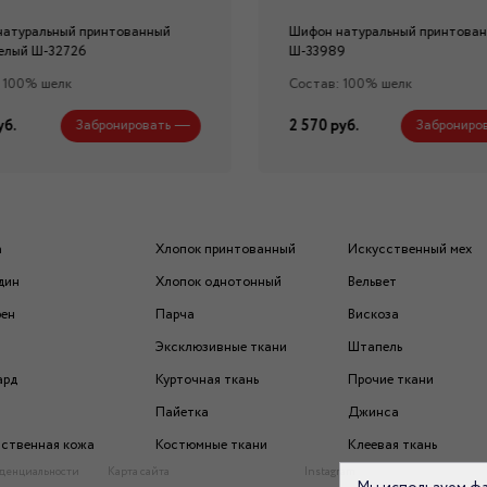
натуральный принтованный
Шифон натуральный принтова
елый Ш-32726
Ш-33989
 100% шелк
Состав: 100% шелк
уб.
2 570 руб.
Забронировать
Заброниро
а
Хлопок принтованный
Искусственный мех
дин
Хлопок однотонный
Вельвет
рен
Парча
Вискоза
Эксклюзивные ткани
Штапель
ард
Курточная ткань
Прочие ткани
Пайетка
Джинса
ственная кожа
Костюмные ткани
Клеевая ткань
денциальности
Карта сайта
Instagram