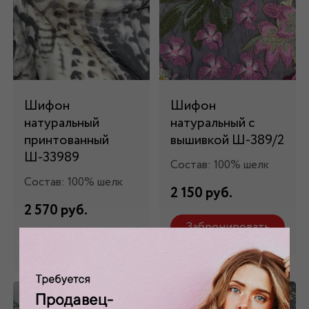
Шифон
Шифон
натуральный
натуральный с
принтованный
вышивкой Ш-389/2
Ш-33989
Состав: 100% шелк
Состав: 100% шелк
2 150 руб.
2 570 руб.
Забронировать
Забронировать