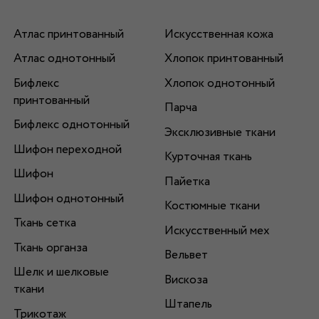
Атлас принтованный
Искусственная кожа
Атлас однотонный
Хлопок принтованный
Бифлекс
Хлопок однотонный
принтованный
Парча
Бифлекс однотонный
Эксклюзивные ткани
Шифон переходной
Курточная ткань
Шифон
Пайетка
Шифон однотонный
Костюмные ткани
Ткань сетка
Искусственный мех
Ткань органза
Вельвет
Шелк и шелковые
Вискоза
ткани
Штапель
Трикотаж