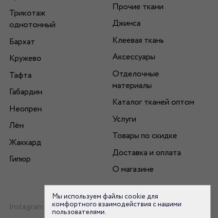
Прочие ткани
Трикотаж
Джинса
однотонный
Клеевая ткань
Бархат
Аксессуары
Кружево
Отделочные
Тафта
материалы
Габардин
Каталог тканей оптом
Неопрен
Услуги
Лён
Товары по скидке
Жаккард
Доставка и оплата
Гипюр
О магазине
Мы используем файлы cookie для
комфортного взаимодействия с нашими
Instagram
пользователями.