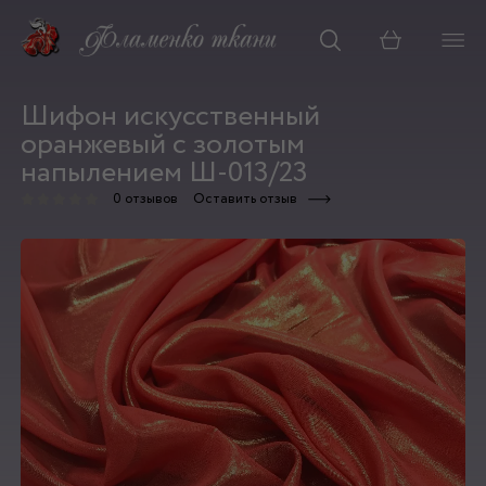
Корзина
Шифон искусственный
оранжевый с золотым
напылением Ш-013/23
0 отзывов
Оставить отзыв