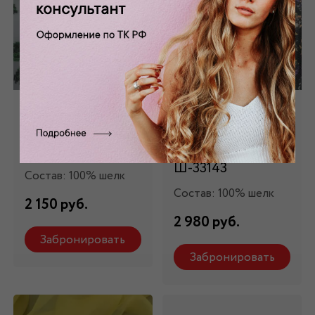
Шифон
Шифон
натуральный с
натуральный
вышивкой Ш-389/1
принтованный
Ш-33143
Состав: 100% шелк
Состав: 100% шелк
2 150 руб.
2 980 руб.
Забронировать
Забронировать