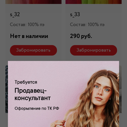
s_32
s_33
Состав: 100% пэ
Состав: 100% пэ
Нет в наличии
290 руб.
Забронировать
Забронировать
Сетка
Сетка-стрейч