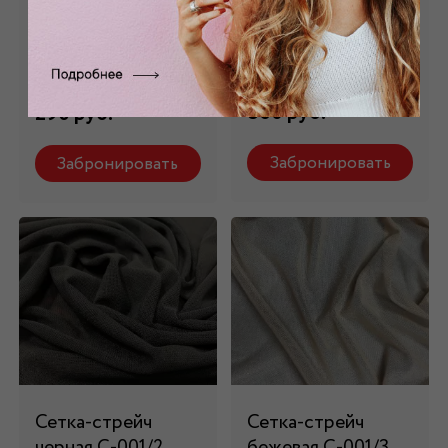
трикотажная
белая С-001/1
серая s_55
Состав: 92% пэ, 8%
эластан
Состав: 100% пэ
860 руб.
290 руб.
Забронировать
Забронировать
Сетка-стрейч
Сетка-стрейч
черная С-001/2
бежевая С-001/3