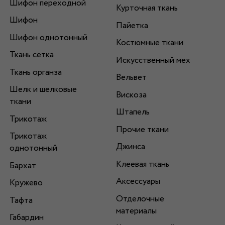
Шифон переходной
Курточная ткань
Шифон
Пайетка
Шифон однотонный
Костюмные ткани
Ткань сетка
Искусственный мех
Ткань органза
Вельвет
Шелк и шелковые
Вискоза
ткани
Штапель
Трикотаж
Прочие ткани
Трикотаж
Джинса
однотонный
Клеевая ткань
Бархат
Аксессуары
Кружево
Отделочные
Тафта
материалы
Габардин