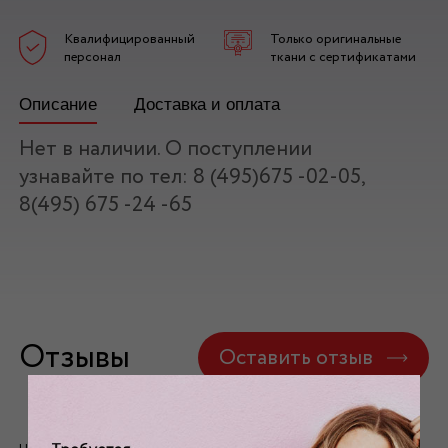
Квалифицированный
Только оригинальные
персонал
ткани с сертификатами
Описание
Доставка и оплата
Нет в наличии. О поступлении
узнавайте по тел: 8 (495)675 -02-05,
8(495) 675 -24 -65
Отзывы
Оставить отзыв