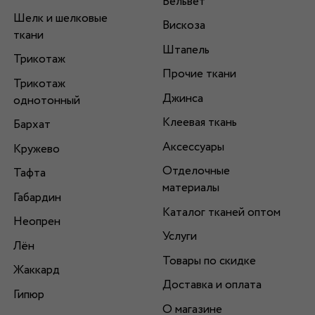
Вельвет
Шелк и шелковые
Вискоза
ткани
Штапель
Трикотаж
Прочие ткани
Трикотаж
Джинса
однотонный
Клеевая ткань
Бархат
Аксессуары
Кружево
Отделочные
Тафта
материалы
Габардин
Каталог тканей оптом
Неопрен
Услуги
Лён
Товары по скидке
Жаккард
Доставка и оплата
Гипюр
О магазине