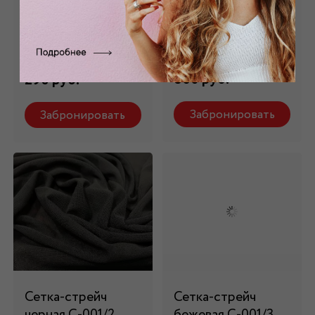
трикотажная
белая С-001/1
серая s_55
Состав: 92% пэ, 8%
эластан
Состав: 100% пэ
860 руб.
290 руб.
Забронировать
Забронировать
Сетка-стрейч
Сетка-стрейч
черная С-001/2
бежевая С-001/3