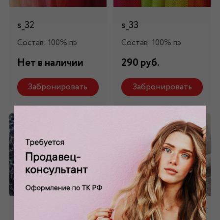
s_32
s_33
Состав: 100% пэ
Состав: 100% пэ
Нет в наличии
290 руб.
Забронировать
Забронировать
Сетка
Сетка-стрейч