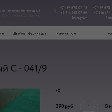
+7 495 675-02-05
+7 495 675-
 2-ой Автозаводский проезд, д. 2
+7 916 145-07-66
+7 916 654
 - 20.00
сб/вс: 10.00 - 19.00/18.00
Instagram
Вак
лы
Швейная фурнитура
Ткани оптом
Ус
й С - 041/9
390
руб
В 
−
+