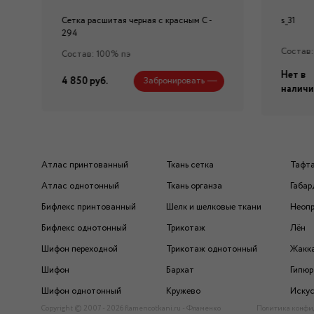
Сетка расшитая черная с красным C -
s_31
294
Состав:
Состав: 100% пэ
Нет в
4 850 руб.
Забронировать
наличи
Атлас принтованный
Ткань сетка
Тафт
Атлас однотонный
Ткань органза
Габар
Бифлекс принтованный
Шелк и шелковые ткани
Неоп
Бифлекс однотонный
Трикотаж
Лён
Шифон переходной
Трикотаж однотонный
Жакк
Шифон
Бархат
Гипюр
Шифон однотонный
Кружево
Искус
Copyright © 2007 - 2026 flamencotkani.ru - Фламенко
Политика конфи