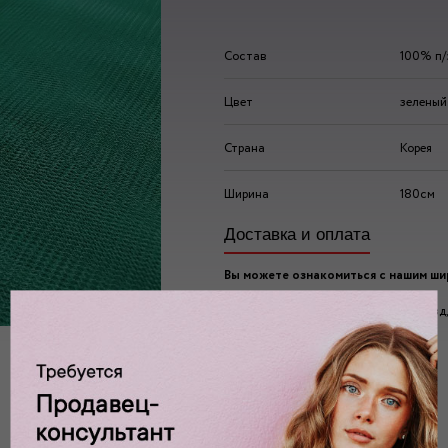
Состав
100% п/
Цвет
зеленый
Страна
Корея
Ширина
180см
Доставка и оплата
Вы можете ознакомиться с нашим ш
ассортиментом по адресу:
г. Москва, 2-ой Автозаводский проезд, 
Ждем вас у нас в:
пн-пт: 10.00 - 20.00
сб/вс: 10.00 - 19.00/18.00