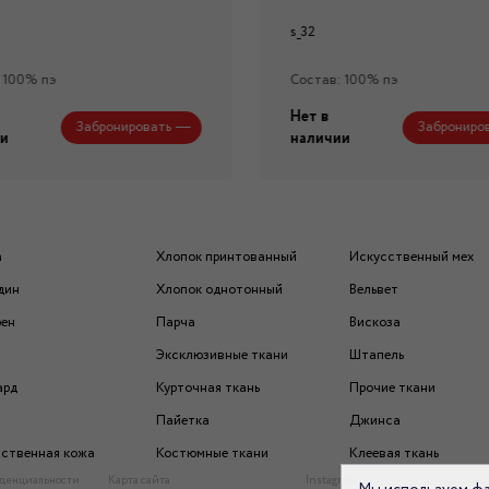
s_32
 100% пэ
Состав: 100% пэ
Нет в
Забронировать
Заброниро
и
наличии
а
Хлопок принтованный
Искусственный мех
дин
Хлопок однотонный
Вельвет
рен
Парча
Вискоза
Эксклюзивные ткани
Штапель
ард
Курточная ткань
Прочие ткани
Пайетка
Джинса
ственная кожа
Костюмные ткани
Клеевая ткань
денциальности
Карта сайта
Instagram