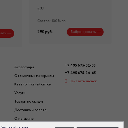
s_33
Состав: 100% пэ
290 руб.
Забронировать
вать
+7 495 675-02-05
Аксессуары
+7 495 675-24-65
Отделочные материалы
Заказать звонок
Каталог тканей оптом
Услуги
Товары по скидке
Доставка и оплата
О магазине