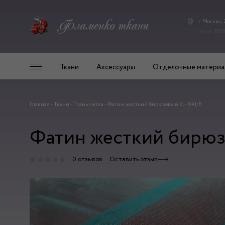
г. Москва,
пн-пт: 10.00
Ткани
Аксессуары
Отделочные материа
Главная
-
Ткани
-
Ткань сетка
-
Фатин жесткий бирюзовый С - 041/8
Фатин жесткий бирюзо
0 отзывов
Оставить отзыв