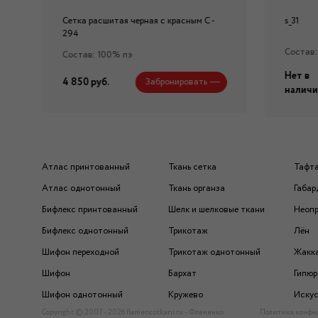
Сетка расшитая черная с красным C -
s_31
294
Состав:
Состав: 100% пэ
Нет в
4 850 руб.
Забронировать
наличи
Атлас принтованный
Ткань сетка
Тафт
Атлас однотонный
Ткань органза
Габар
Бифлекс принтованный
Шелк и шелковые ткани
Неоп
Бифлекс однотонный
Трикотаж
Лён
Шифон переходной
Трикотаж однотонный
Жакк
Шифон
Бархат
Гипюр
Шифон однотонный
Кружево
Искус
Copyright © 2007 - 2026 flamencotkani.ru - Фламенко
Политика конфи