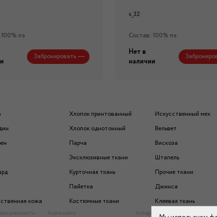
s_32
 100% пэ
Состав: 100% пэ
Нет в
Забронировать
Заброниро
и
наличии
а
Хлопок принтованный
Искусственный мех
дин
Хлопок однотонный
Вельвет
рен
Парча
Вискоза
Эксклюзивные ткани
Штапель
ард
Курточная ткань
Прочие ткани
Пайетка
Джинса
ственная кожа
Костюмные ткани
Клеевая ткань
денциальности
Карта сайта
Instagram