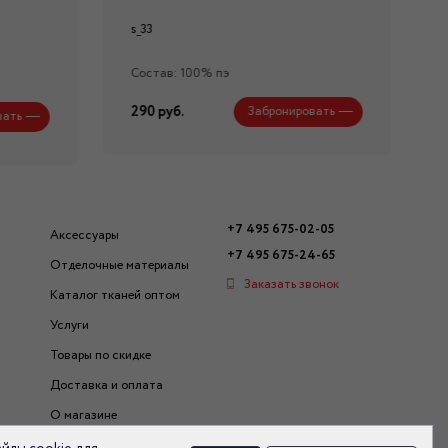
s_33
Состав: 100% пэ
290 руб.
Забронировать
вать
+7 495 675-02-05
Аксессуары
+7 495 675-24-65
Отделочные материалы
Заказать звонок
Каталог тканей оптом
Услуги
Товары по скидке
Доставка и оплата
О магазине