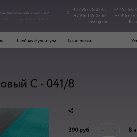
+7 495 675-02-05
+7 495 675-
 2-ой Автозаводский проезд, д. 2
+7 916 145-07-66
+7 916 654
 - 20.00
сб/вс: 10.00 - 19.00/18.00
Instagram
Вак
лы
Швейная фурнитура
Ткани оптом
Ус
вый С - 041/8
390
руб
В 
−
+