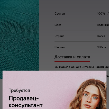
Состав
100% п/
Цвет
зеленый
Страна
Корея
Ширина
180см
Доставка и оплата
Вы можете ознакомиться с нашим ш
ассортиментом по адресу:
г. Москва, 2-ой Автозаводский проезд, 
Ждем вас у нас в:
пн-пт: 10.00 - 20.00
сб/вс: 10.00 - 19.00/18.00