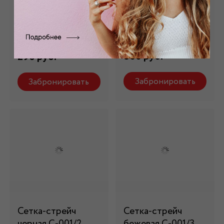
трикотажная
белая С-001/1
серая s_55
Состав: 92% пэ, 8%
эластан
Состав: 100% пэ
860 руб.
290 руб.
Забронировать
Забронировать
Сетка-стрейч
Сетка-стрейч
черная С-001/2
бежевая С-001/3