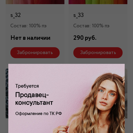
s_32
s_33
Состав: 100% пэ
Состав: 100% пэ
Нет в наличии
290 руб.
Забронировать
Забронировать
Сетка
Сетка-стрейч