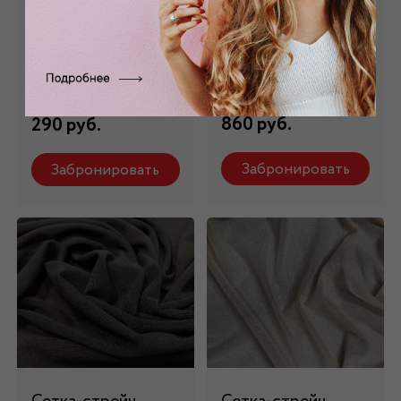
Сетка
Сетка-стрейч
трикотажная
белая С-001/1
серая s_55
Состав: 92% пэ, 8%
эластан
Состав: 100% пэ
860 руб.
290 руб.
Забронировать
Забронировать