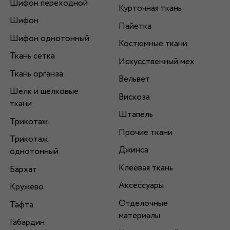
Шифон переходной
Курточная ткань
Шифон
Пайетка
Шифон однотонный
Костюмные ткани
Ткань сетка
Искусственный мех
Ткань органза
Вельвет
Шелк и шелковые
Вискоза
ткани
Штапель
Трикотаж
Прочие ткани
Трикотаж
Джинса
однотонный
Клеевая ткань
Бархат
Аксессуары
Кружево
Отделочные
Тафта
материалы
Габардин