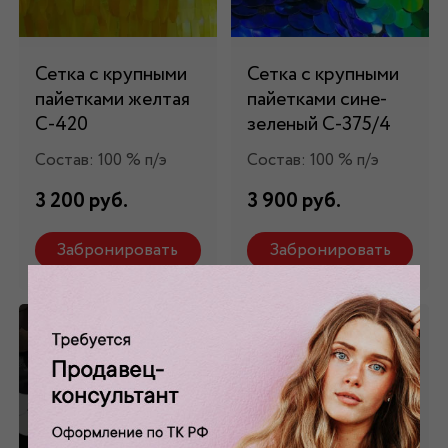
Сетка с крупными
Сетка с крупными
пайетками желтая
пайетками сине-
С-420
зеленый С-375/4
Состав: 100 % п/э
Состав: 100 % п/э
3 200 руб.
3 900 руб.
Забронировать
Забронировать