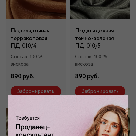
Подкладочная
Подкладочная
терракотовая
темно-зеленая
ПД-010/4
ПД-010/5
Состав: 100 %
Состав: 100 %
вискоза
вискоза
890 руб.
890 руб.
Забронировать
Забронировать