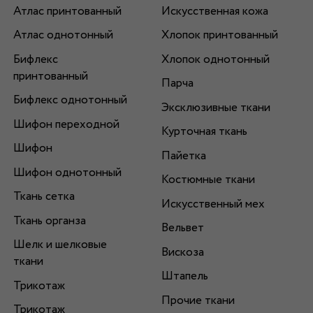
Атлас принтованный
Искусственная кожа
Атлас однотонный
Хлопок принтованный
Бифлекс
Хлопок однотонный
принтованный
Парча
Бифлекс однотонный
Эксклюзивные ткани
Шифон переходной
Курточная ткань
Шифон
Пайетка
Шифон однотонный
Костюмные ткани
Ткань сетка
Искусственный мех
Ткань органза
Вельвет
Шелк и шелковые
Вискоза
ткани
Штапель
Трикотаж
Прочие ткани
Трикотаж