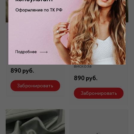
Подкладочная
Подкладочная
бежевая ПД-010/6
желто-зеленая
ПД-010/7
Состав: 100 %
вискоза
Состав: 100 %
вискоза
890 руб.
890 руб.
Забронировать
Забронировать