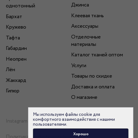
Джинса
однотонный
Клеевая ткань
Бархат
Аксессуары
Кружево
Отделочные
Тафта
материалы
Габардин
Каталог тканей оптом
Неопрен
Услуги
Лён
Товары по скидке
Жаккард
Доставка и оплата
Гипюр
О магазине
Мы используем файлы cookie для
комфортного взаимодействия с нашими
Instagram
пользователями.
Хорошо
Политика конфиденциальности