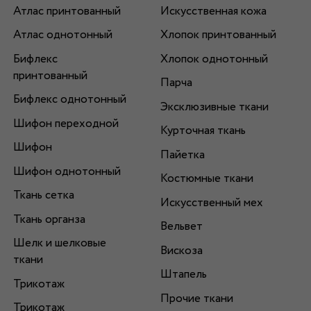
Атлас принтованный
Искусственная кожа
Атлас однотонный
Хлопок принтованный
Бифлекс
Хлопок однотонный
принтованный
Парча
Бифлекс однотонный
Эксклюзивные ткани
Шифон переходной
Курточная ткань
Шифон
Пайетка
Шифон однотонный
Костюмные ткани
Ткань сетка
Искусственный мех
Ткань органза
Вельвет
Шелк и шелковые
Вискоза
ткани
Штапель
Трикотаж
Прочие ткани
Трикотаж