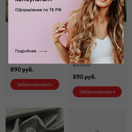
Подкладочная
Подкладочная
бежевая ПД-010/6
желто-зеленая
ПД-010/7
Состав: 100 %
вискоза
Состав: 100 %
вискоза
890 руб.
890 руб.
Забронировать
Забронировать