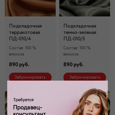
Подкладочная
Подкладочная
терракотовая
темно-зеленая
ПД-010/4
ПД-010/5
Состав: 100 %
Состав: 100 %
вискоза
вискоза
890 руб.
890 руб.
Забронировать
Забронировать