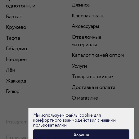
Джинса
однотонный
Клеевая ткань
Бархат
Аксессуары
Кружево
Отделочные
Тафта
материалы
Габардин
Каталог тканей оптом
Неопрен
Услуги
Лён
Товары по скидке
Жаккард
Доставка и оплата
Гипюр
О магазине
Мы используем файлы cookie для
комфортного взаимодействия с нашими
Instagram
пользователями.
Хорошо
Политика конфиденциальности