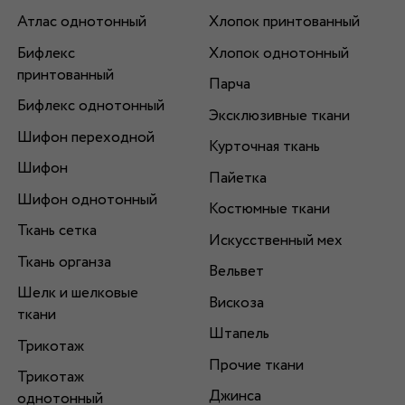
Атлас однотонный
Хлопок принтованный
Бифлекс
Хлопок однотонный
принтованный
Парча
Бифлекс однотонный
Эксклюзивные ткани
Шифон переходной
Курточная ткань
Шифон
Пайетка
Шифон однотонный
Костюмные ткани
Ткань сетка
Искусственный мех
Ткань органза
Вельвет
Шелк и шелковые
Вискоза
ткани
Штапель
Трикотаж
Прочие ткани
Трикотаж
Джинса
однотонный