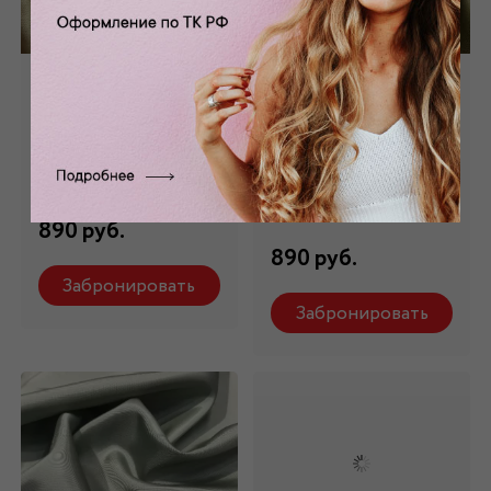
Подкладочная
Подкладочная
бежевая ПД-010/6
желто-зеленая
ПД-010/7
Состав: 100 %
вискоза
Состав: 100 %
вискоза
890 руб.
890 руб.
Забронировать
Забронировать