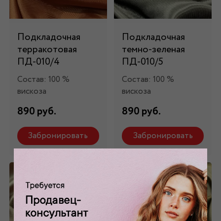
Подкладочная
Подкладочная
терракотовая
темно-зеленая
ПД-010/4
ПД-010/5
Состав: 100 %
Состав: 100 %
вискоза
вискоза
890 руб.
890 руб.
Забронировать
Забронировать