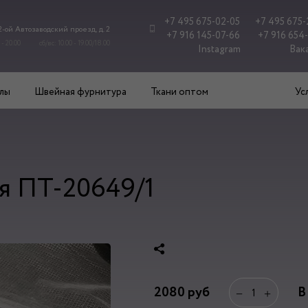
+7 495 675-02-05
+7 495 675-
 2-ой Автозаводский проезд, д. 2
+7 916 145-07-66
+7 916 654
 - 20.00
сб/вс: 10.00 - 19.00/18.00
Instagram
Вак
лы
Швейная фурнитура
Ткани оптом
Ус
я ПТ-20649/1
2080
руб
В
−
+