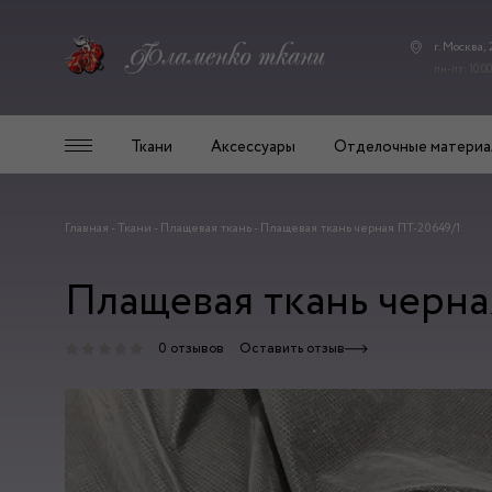
г. Москва,
пн-пт: 10.00
Ткани
Аксессуары
Отделочные материа
Главная
-
Ткани
-
Плащевая ткань
-
Плащевая ткань черная ПТ-20649/1
Плащевая ткань черна
0 отзывов
Оставить отзыв