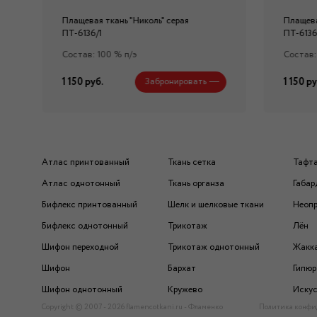
Плащевая ткань "Николь" серая
Плащева
ПТ-6136/1
ПТ-6136
Состав: 100 % п/э
Состав:
1 150 руб.
1 150 ру
Забронировать
Атлас принтованный
Ткань сетка
Тафт
Атлас однотонный
Ткань органза
Габар
Бифлекс принтованный
Шелк и шелковые ткани
Неоп
Бифлекс однотонный
Трикотаж
Лён
Шифон переходной
Трикотаж однотонный
Жакк
Шифон
Бархат
Гипюр
Шифон однотонный
Кружево
Искус
Copyright © 2007 - 2026 flamencotkani.ru - Фламенко
Политика конфи