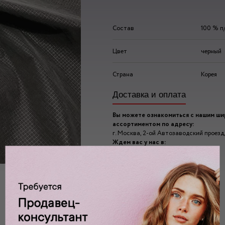
Состав
100 % п
Цвет
черный
Страна
Корея
Доставка и оплата
Вы можете ознакомиться с нашим ш
ассортиментом по адресу:
г. Москва, 2-ой Автозаводский проезд, 
Ждем вас у нас в:
пн-пт: 10.00 - 20.00
сб/вс: 10.00 - 19.00/18.00