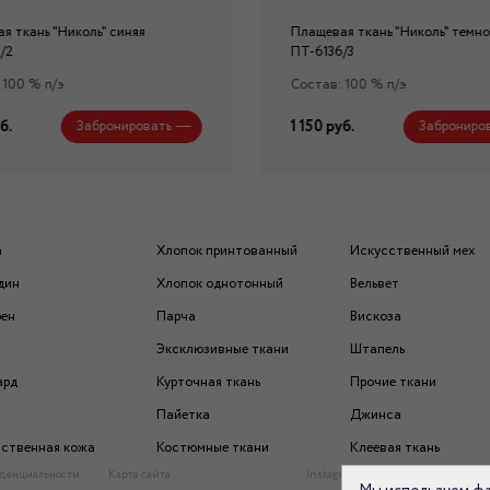
я ткань "Николь" синяя
Плащевая ткань "Николь" темно
/2
ПТ-6136/3
 100 % п/э
Состав: 100 % п/э
б.
1 150 руб.
Забронировать
Заброниро
а
Хлопок принтованный
Искусственный мех
дин
Хлопок однотонный
Вельвет
рен
Парча
Вискоза
Эксклюзивные ткани
Штапель
ард
Курточная ткань
Прочие ткани
Пайетка
Джинса
ственная кожа
Костюмные ткани
Клеевая ткань
денциальности
Карта сайта
Instagram