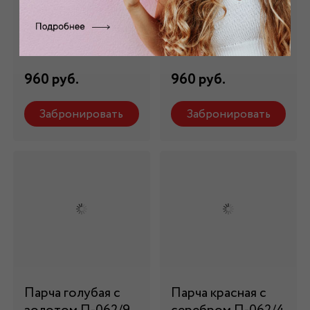
Парча зеленая с
Парча голубая с
серебром П-024/7
серебром П-062/8
Состав: 100% пэ
Состав: 100% пэ
960 руб.
960 руб.
Забронировать
Забронировать
Парча голубая с
Парча красная с