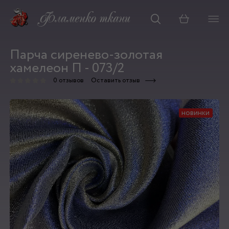
Корзина
Парча сиренево-золотая
хамелеон П - 073/2
0 отзывов
Оставить отзыв
новинки