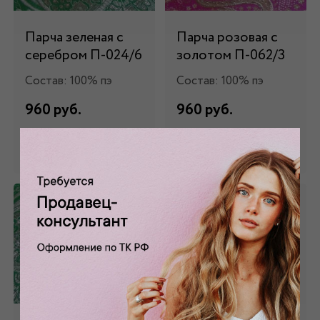
Парча зеленая с
Парча розовая с
серебром П-024/6
золотом П-062/3
Состав: 100% пэ
Состав: 100% пэ
960 руб.
960 руб.
Забронировать
Забронировать