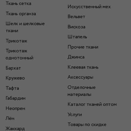
Ткань сетка
Искусственный мех
Ткань органза
Вельвет
Шелк и шелковые
Вискоза
ткани
Штапель
Трикотаж
Прочие ткани
Трикотаж
Джинса
однотонный
Клеевая ткань
Бархат
Аксессуары
Кружево
Отделочные
Тафта
материалы
Габардин
Каталог тканей оптом
Неопрен
Услуги
Лён
Товары по скидке
Жаккард