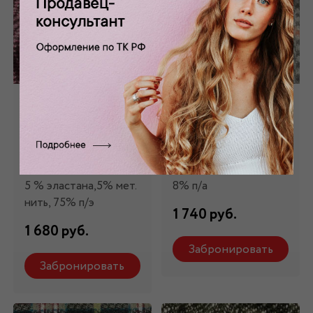
Ткань пальтовая
Ткань пальтовая в
бордовая
клетку ПТ-КМ
ПТ-72830
81616
Состав: 15 % вискоза,
Состав: 92% шерсть,
5 % эластана,5% мет.
8% п/а
нить, 75% п/э
1 740 руб.
1 680 руб.
Забронировать
Забронировать