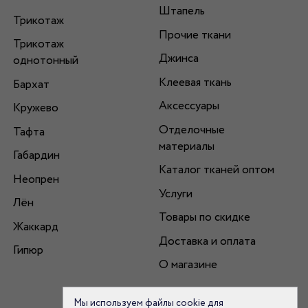
Штапель
Трикотаж
Прочие ткани
Трикотаж
Джинса
однотонный
Клеевая ткань
Бархат
Аксессуары
Кружево
Отделочные
Тафта
материалы
Габардин
Каталог тканей оптом
Неопрен
Услуги
Лён
Товары по скидке
Жаккард
Доставка и оплата
Гипюр
О магазине
Мы используем файлы cookie для