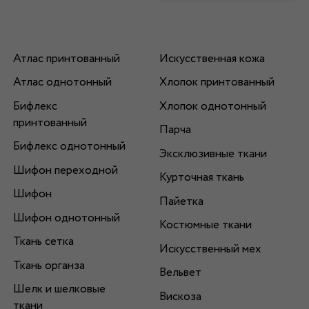
Атлас принтованный
Искусственная кожа
Атлас однотонный
Хлопок принтованный
Бифлекс
Хлопок однотонный
принтованный
Парча
Бифлекс однотонный
Эксклюзивные ткани
Шифон переходной
Курточная ткань
Шифон
Пайетка
Шифон однотонный
Костюмные ткани
Ткань сетка
Искусственный мех
Ткань органза
Вельвет
Шелк и шелковые
Вискоза
ткани