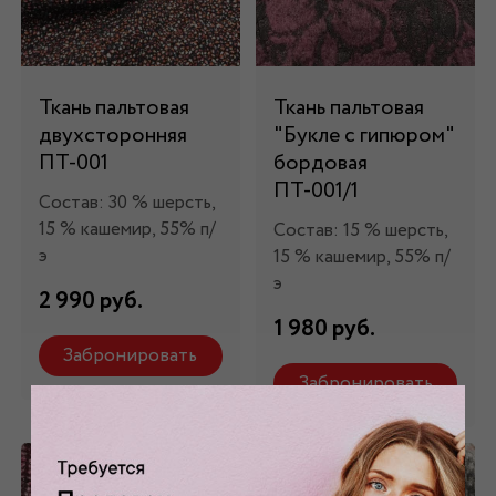
Ткань пальтовая
Ткань пальтовая
двухсторонняя
"Букле с гипюром"
ПТ-001
бордовая
ПТ-001/1
Состав: 30 % шерсть,
15 % кашемир, 55% п/
Состав: 15 % шерсть,
э
15 % кашемир, 55% п/
э
2 990 руб.
1 980 руб.
Забронировать
Забронировать