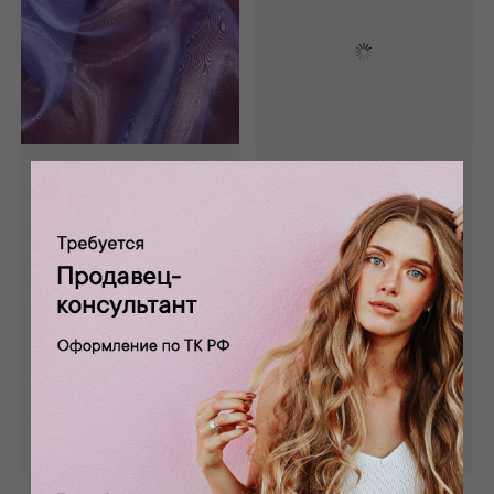
Органза
Органза
полупрозрачная
полупрозрачная
фиолетовая
золотистая
ОР-030/9
ОР-030/16
0 отзывов
0 отзывов
Состав: 100% пэ
Состав: 100% пэ
650 руб.
650 руб.
Забронировать
Забронировать