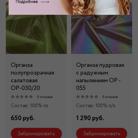
Органза
Органза пудровая
полупрозрачная
с радужным
салатовая
напылением ОР -
ОР-030/20
055
0 отзывов
0 отзывов
Состав: 100% пэ
Состав: 100% п/э
650 руб.
1 290 руб.
Забронировать
Забронировать