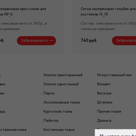
еопреновая ярко-синяя для
Сетка неопреновая голубая для
ов NP_6
костюмов IK_19
 смесовые нити от 560р., а
Состав: смесовые нити от 560р
атуральные
также натуральные
уб.
740 руб.
Забронировать
Заброниро
а
Хлопок принтованный
Искусственный мех
дин
Хлопок однотонный
Вельвет
рен
Парча
Вискоза
Эксклюзивные ткани
Штапель
ард
Курточная ткань
Прочие ткани
Пайетка
Джинса
ственная кожа
Костюмные ткани
Клеевая ткань