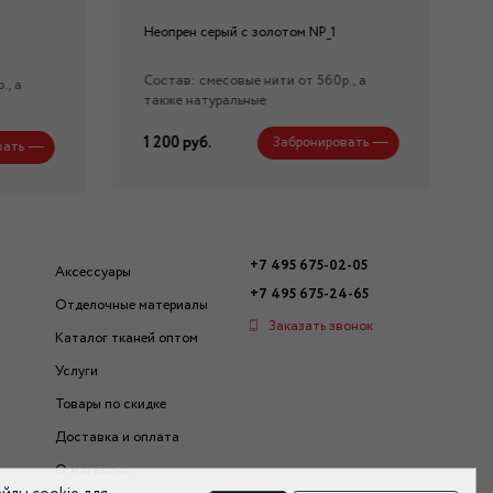
Неопрен серый с золотом NP_1
Состав: смесовые нити от 560р., а
., а
также натуральные
1 200 руб.
Забронировать
вать
+7 495 675-02-05
Аксессуары
+7 495 675-24-65
Отделочные материалы
Заказать звонок
Каталог тканей оптом
Услуги
Товары по скидке
Доставка и оплата
О магазине