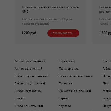
Сетка неопреновая синяя для костюмов
Сетка н
NP_5
костюм
Состав: смесовые нити от 560р., а
Состав:
также натуральные
также н
1 200 руб.
1 200 р
Забронировать
Атлас принтованный
Ткань сетка
Тафт
Атлас однотонный
Ткань органза
Габар
Бифлекс принтованный
Шелк и шелковые ткани
Неоп
Бифлекс однотонный
Трикотаж
Лён
Шифон переходной
Трикотаж однотонный
Жакк
Шифон
Бархат
Гипюр
Шифон однотонный
Кружево
Искус