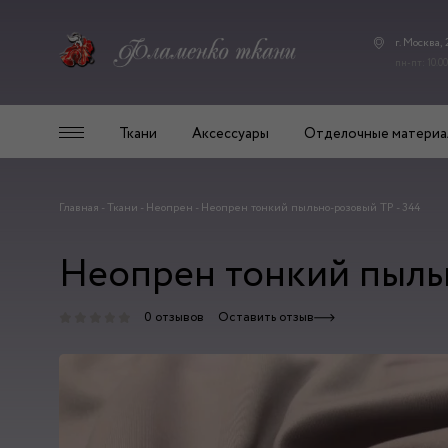
г. Москва,
пн-пт: 10.00
Ткани
Аксессуары
Отделочные материа
Главная
-
Ткани
-
Неопрен
-
Неопрен тонкий пыльно-розовый ТР - 344
Неопрен тонкий пыль
0 отзывов
Оставить отзыв