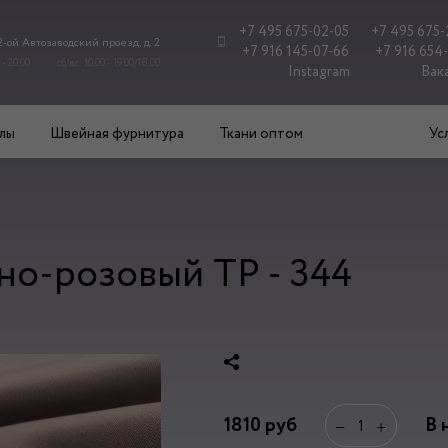
+7 495 675-02-05
+7 495 675-
 2-ой Автозаводский проезд, д. 2
+7 916 145-07-66
+7 916 654
 - 20.00
сб/вс: 10.00 - 19.00/18.00
Instagram
Вак
лы
Швейная фурнитура
Ткани оптом
Ус
но-розовый ТР - 344
1810
руб
В 
−
+