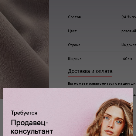
Состав
94 % пэ
Цвет
розовый
Страна
Индоне
Ширина
140см
Доставка и оплата
Вы можете ознакомиться с нашим ш
ассортиментом по адресу:
г. Москва, 2-ой Автозаводский проезд, 
Ждем вас у нас в:
пн-пт: 10.00 - 20.00
сб/вс: 10.00 - 19.00/18.00